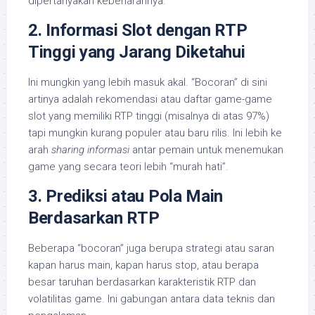
dipertanyakan kebenarannya.
2. Informasi Slot dengan RTP
Tinggi yang Jarang Diketahui
Ini mungkin yang lebih masuk akal. “Bocoran” di sini
artinya adalah rekomendasi atau daftar game-game
slot yang memiliki RTP tinggi (misalnya di atas 97%)
tapi mungkin kurang populer atau baru rilis. Ini lebih ke
arah
sharing informasi
antar pemain untuk menemukan
game yang secara teori lebih “murah hati”.
3. Prediksi atau Pola Main
Berdasarkan RTP
Beberapa “bocoran” juga berupa strategi atau saran
kapan harus main, kapan harus stop, atau berapa
besar taruhan berdasarkan karakteristik RTP dan
volatilitas game. Ini gabungan antara data teknis dan