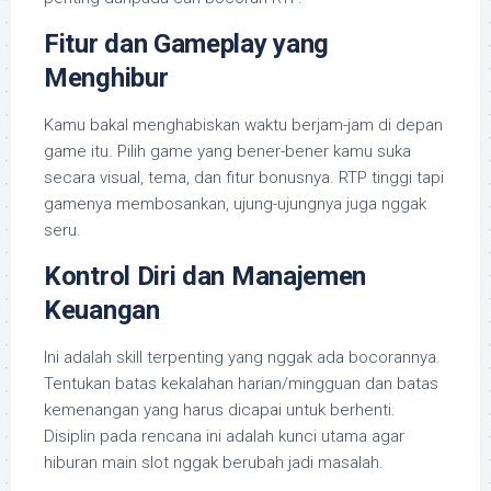
Fitur dan Gameplay yang
Menghibur
Kamu bakal menghabiskan waktu berjam-jam di depan
game itu. Pilih game yang bener-bener kamu suka
secara visual, tema, dan fitur bonusnya. RTP tinggi tapi
gamenya membosankan, ujung-ujungnya juga nggak
seru.
Kontrol Diri dan Manajemen
Keuangan
Ini adalah skill terpenting yang nggak ada bocorannya.
Tentukan batas kekalahan harian/mingguan dan batas
kemenangan yang harus dicapai untuk berhenti.
Disiplin pada rencana ini adalah kunci utama agar
hiburan main slot nggak berubah jadi masalah.