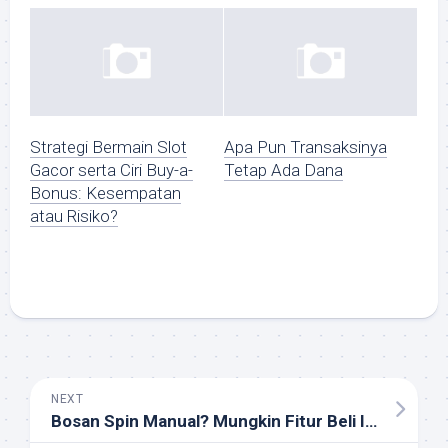
Strategi Bermain Slot
Apa Pun Transaksinya
Gacor serta Ciri Buy-a-
Tetap Ada Dana
Bonus: Kesempatan
atau Risiko?
NEXT
Bosan Spin Manual? Mungkin Fitur Beli Ini Solusi Main Slot Online Kamu