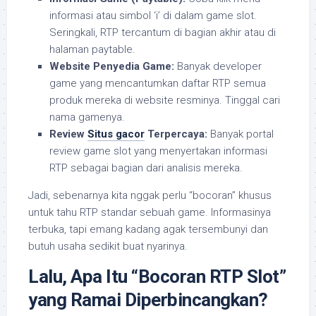
informasi atau simbol ‘i’ di dalam game slot.
Seringkali, RTP tercantum di bagian akhir atau di
halaman paytable.
Website Penyedia Game:
Banyak developer
game yang mencantumkan daftar RTP semua
produk mereka di website resminya. Tinggal cari
nama gamenya.
Review
Situs gacor
Terpercaya:
Banyak portal
review game slot yang menyertakan informasi
RTP sebagai bagian dari analisis mereka.
Jadi, sebenarnya kita nggak perlu “bocoran” khusus
untuk tahu RTP standar sebuah game. Informasinya
terbuka, tapi emang kadang agak tersembunyi dan
butuh usaha sedikit buat nyarinya.
Lalu, Apa Itu “Bocoran RTP Slot”
yang Ramai Diperbincangkan?