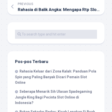
PREVIOUS
Rahasia di Balik Angka: Mengapa Rtp Slot Queenie Pragmatic Play Jadi Perbincangan?
Pos-pos Terbaru
Rahasia Keluar dari Zona Kalah: Panduan Pola
Spin yang Paling Banyak Dicari Pemain Slot
Online
Seberapa Menarik Sih Ulasan Spadegaming
Jungle King Bagi Pecinta Slot Online di
Indonesia?
Bukan Sekadar Pedas: Kisah Lengkap Si Buah