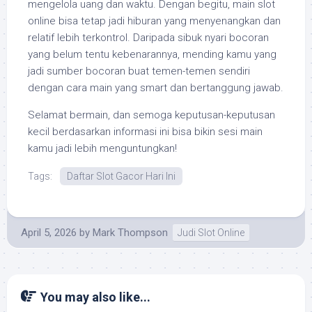
mengelola uang dan waktu. Dengan begitu, main slot
online bisa tetap jadi hiburan yang menyenangkan dan
relatif lebih terkontrol. Daripada sibuk nyari bocoran
yang belum tentu kebenarannya, mending kamu yang
jadi sumber bocoran buat temen-temen sendiri
dengan cara main yang smart dan bertanggung jawab.
Selamat bermain, dan semoga keputusan-keputusan
kecil berdasarkan informasi ini bisa bikin sesi main
kamu jadi lebih menguntungkan!
Tags:
Daftar Slot Gacor Hari Ini
April 5, 2026
by
Mark Thompson
Judi Slot Online
You may also like...