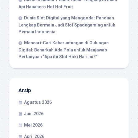
Api Habanero Hot Hot Fruit
Dunia Slot Digital yang Menggoda: Panduan
Lengkap Bermain Judi Slot Spadegaming untuk
Pemain Indonesia
Mencari-Cari Keberuntungan di Gulungan
Digital: Benarkah Ada Pola untuk Menjawab
Pertanyaan “Apa itu Slot Hoki Hari Ini?”
Arsip
Agustus 2026
Juni 2026
Mei 2026
April 2026