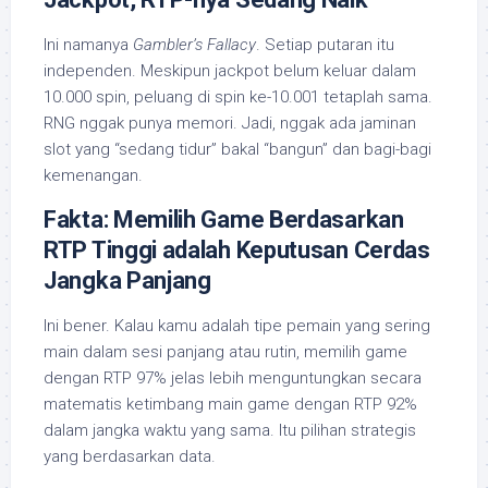
Ini namanya
Gambler’s Fallacy
. Setiap putaran itu
independen. Meskipun jackpot belum keluar dalam
10.000 spin, peluang di spin ke-10.001 tetaplah sama.
RNG nggak punya memori. Jadi, nggak ada jaminan
slot yang “sedang tidur” bakal “bangun” dan bagi-bagi
kemenangan.
Fakta: Memilih Game Berdasarkan
RTP Tinggi adalah Keputusan Cerdas
Jangka Panjang
Ini bener. Kalau kamu adalah tipe pemain yang sering
main dalam sesi panjang atau rutin, memilih game
dengan RTP 97% jelas lebih menguntungkan secara
matematis ketimbang main game dengan RTP 92%
dalam jangka waktu yang sama. Itu pilihan strategis
yang berdasarkan data.