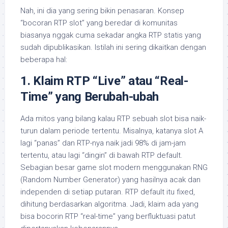
Nah, ini dia yang sering bikin penasaran. Konsep
“bocoran RTP slot” yang beredar di komunitas
biasanya nggak cuma sekadar angka RTP statis yang
sudah dipublikasikan. Istilah ini sering dikaitkan dengan
beberapa hal:
1. Klaim RTP “Live” atau “Real-
Time” yang Berubah-ubah
Ada mitos yang bilang kalau RTP sebuah slot bisa naik-
turun dalam periode tertentu. Misalnya, katanya slot A
lagi “panas” dan RTP-nya naik jadi 98% di jam-jam
tertentu, atau lagi “dingin” di bawah RTP default.
Sebagian besar game slot modern menggunakan RNG
(Random Number Generator) yang hasilnya acak dan
independen di setiap putaran. RTP default itu fixed,
dihitung berdasarkan algoritma. Jadi, klaim ada yang
bisa bocorin RTP “real-time” yang berfluktuasi patut