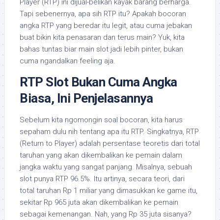
Player (RTP) ini dijual-belikan kayak barang berharga.
Tapi sebenernya, apa sih RTP itu? Apakah bocoran
angka RTP yang beredar itu legit, atau cuma jebakan
buat bikin kita penasaran dan terus main? Yuk, kita
bahas tuntas biar main slot jadi lebih pinter, bukan
cuma ngandalkan feeling aja.
RTP Slot Bukan Cuma Angka
Biasa, Ini Penjelasannya
Sebelum kita ngomongin soal bocoran, kita harus
sepaham dulu nih tentang apa itu RTP. Singkatnya, RTP
(Return to Player) adalah persentase teoretis dari total
taruhan yang akan dikembalikan ke pemain dalam
jangka waktu yang sangat panjang. Misalnya, sebuah
slot punya RTP 96.5%. Itu artinya, secara teori, dari
total taruhan Rp 1 miliar yang dimasukkan ke game itu,
sekitar Rp 965 juta akan dikembalikan ke pemain
sebagai kemenangan. Nah, yang Rp 35 juta sisanya?