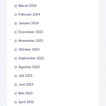
Maret 2024
Februari 2024
Januari 2024
Desember 2023
November 2023
Oktober 2023
September 2023
Agustus 2023
Juli 2023
Juni 2023
Mei 2023
April 2023