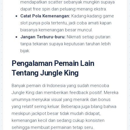
mendapatkan scatter sebanyak mungkin supaya
dapat free spin dan peluang menang ekstra.
Catat Pola Kemenangan:
Kadang-kadang game
slot punya pola tertentu, jadi coba amati kapan
biasanya kemenangan besar muncul.
Jangan Terburu-buru:
Nikmati setiap putaran
tanpa tekanan supaya keputusan taruhan lebih
bijak.
Pengalaman Pemain Lain
Tentang Jungle King
Banyak pemain di Indonesia yang sudah mencoba
Jungle King dan memberikan feedback positif. Mereka
umumnya menyukai visual yang menarik dan bonus
yang relatif sering keluar. Beberapa juga bilang bahwa
meskipun jackpot besar tidak mudah didapat,
kemenangan kecil dan sedang cukup konsisten
sehingga membuat permainan tetap seru.