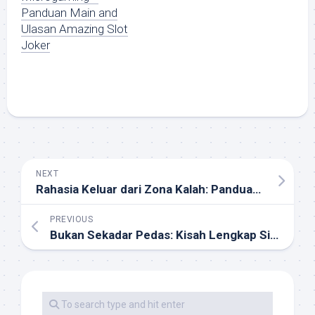
Panduan Main and
Ulasan Amazing Slot
Joker
NEXT
Rahasia Keluar dari Zona Kalah: Panduan Pola Spin yang Paling Banyak Dicari Pemain Slot Online
PREVIOUS
Bukan Sekadar Pedas: Kisah Lengkap Si Buah Api Habanero Hot Hot Fruit