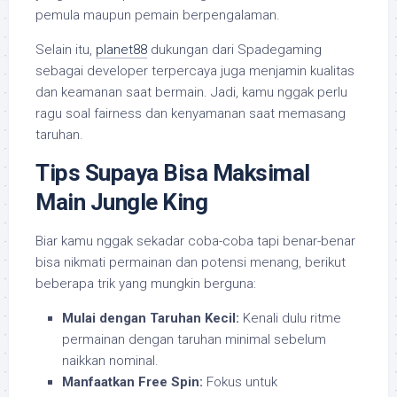
pemula maupun pemain berpengalaman.
Selain itu,
planet88
dukungan dari Spadegaming
sebagai developer terpercaya juga menjamin kualitas
dan keamanan saat bermain. Jadi, kamu nggak perlu
ragu soal fairness dan kenyamanan saat memasang
taruhan.
Tips Supaya Bisa Maksimal
Main Jungle King
Biar kamu nggak sekadar coba-coba tapi benar-benar
bisa nikmati permainan dan potensi menang, berikut
beberapa trik yang mungkin berguna:
Mulai dengan Taruhan Kecil:
Kenali dulu ritme
permainan dengan taruhan minimal sebelum
naikkan nominal.
Manfaatkan Free Spin:
Fokus untuk