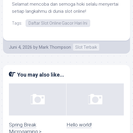
Selamat mencoba dan semoga hoki selalu menyertai
setiap langkahmu di dunia slot online!
Tags:
Daftar Slot Online Gacor Hari Ini
Juni 4, 2026
by
Mark Thompson
Slot Terbaik
You may also like...
Spring Break
Hello world!
Microgaming >