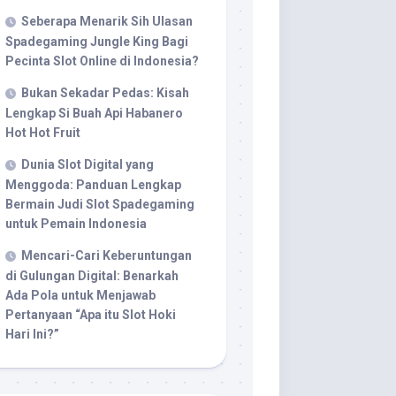
Seberapa Menarik Sih Ulasan
Spadegaming Jungle King Bagi
Pecinta Slot Online di Indonesia?
Bukan Sekadar Pedas: Kisah
Lengkap Si Buah Api Habanero
Hot Hot Fruit
Dunia Slot Digital yang
Menggoda: Panduan Lengkap
Bermain Judi Slot Spadegaming
untuk Pemain Indonesia
Mencari-Cari Keberuntungan
di Gulungan Digital: Benarkah
Ada Pola untuk Menjawab
Pertanyaan “Apa itu Slot Hoki
Hari Ini?”