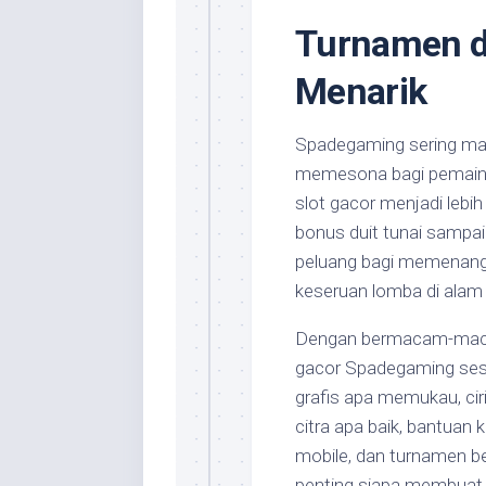
Turnamen d
Menarik
Spadegaming sering ma
memesona bagi pemainny
slot gacor menjadi leb
bonus duit tunai sampai 
peluang bagi memenangk
keseruan lomba di alam 
Dengan bermacam-macam
gacor Spadegaming sesu
grafis apa memukau, cir
citra apa baik, bantuan k
mobile, dan turnamen be
penting siapa membuat 