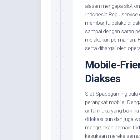
alasan mengapa slot on
Indonesia.Regu service 
membantu pelaku di dala
sampai dengan saran pe
melakukan permainan. H
serta dihargai oleh ope
Mobile-Fri
Diakses
Slot Spadegaming pula 
perangkat mobile. Deng
antarmuka yang baik hat
di lokasi pun dan juga w
mengizinkan pemain Ind
kesukaan mereka semua b