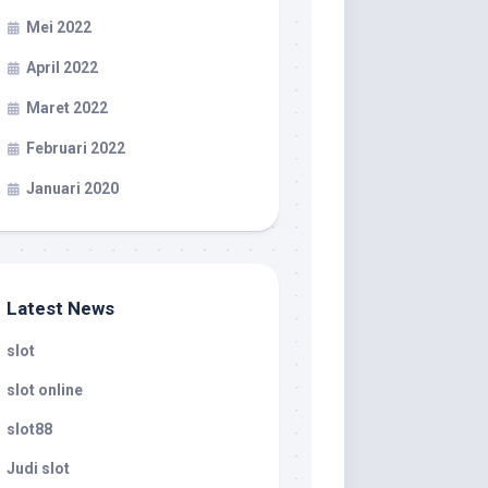
Mei 2022
April 2022
Maret 2022
Februari 2022
Januari 2020
Latest News
slot
slot online
slot88
Judi slot