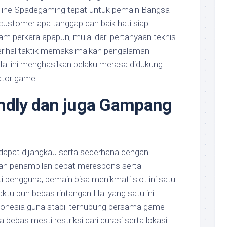
line Spadegaming tepat untuk pemain Bangsa
customer apa tanggap dan baik hati siap
m perkara apapun, mulai dari pertanyaan teknis
rihal taktik memaksimalkan pengalaman
al ini menghasilkan pelaku merasa didukung
rator game.
endly dan juga Gampang
dapat dijangkau serta sederhana dengan
an penampilan cepat merespons serta
i pengguna, pemain bisa menikmati slot ini satu
aktu pun bebas rintangan.Hal yang satu ini
onesia guna stabil terhubung bersama game
ebas mesti restriksi dari durasi serta lokasi.