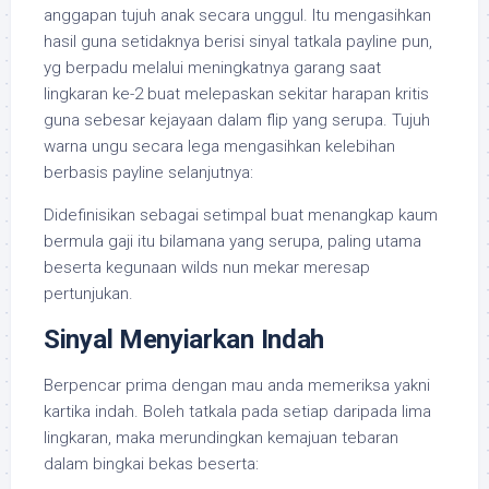
anggapan tujuh anak secara unggul. Itu mengasihkan
hasil guna setidaknya berisi sinyal tatkala payline pun,
yg berpadu melalui meningkatnya garang saat
lingkaran ke-2 buat melepaskan sekitar harapan kritis
guna sebesar kejayaan dalam flip yang serupa. Tujuh
warna ungu secara lega mengasihkan kelebihan
berbasis payline selanjutnya:
Didefinisikan sebagai setimpal buat menangkap kaum
bermula gaji itu bilamana yang serupa, paling utama
beserta kegunaan wilds nun mekar meresap
pertunjukan.
Sinyal Menyiarkan Indah
Berpencar prima dengan mau anda memeriksa yakni
kartika indah. Boleh tatkala pada setiap daripada lima
lingkaran, maka merundingkan kemajuan tebaran
dalam bingkai bekas beserta: