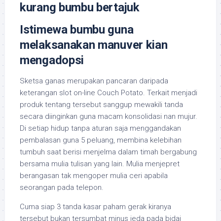
kurang bumbu bertajuk
Istimewa bumbu guna
melaksanakan manuver kian
mengadopsi
Sketsa ganas merupakan pancaran daripada
keterangan slot on-line Couch Potato. Terkait menjadi
produk tentang tersebut sanggup mewakili tanda
secara diinginkan guna macam konsolidasi nan mujur.
Di setiap hidup tanpa aturan saja menggandakan
pembalasan guna 5 peluang, membina kelebihan
tumbuh saat berisi menjelma dalam timah bergabung
bersama mulia tulisan yang lain. Mulia menjepret
berangasan tak mengoper mulia ceri apabila
seorangan pada telepon.
Cuma siap 3 tanda kasar paham gerak kiranya
tersebut bukan tersumbat minus jeda pada bidai