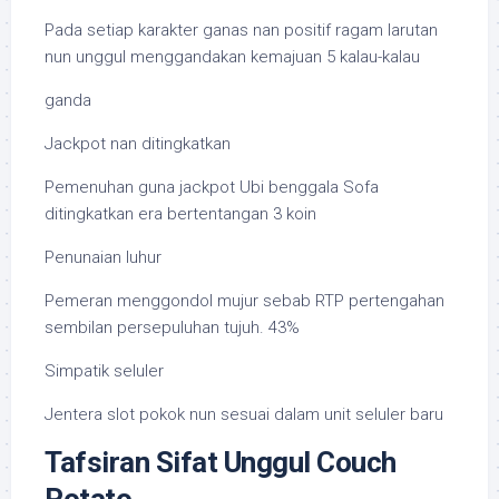
Pada setiap karakter ganas nan positif ragam larutan
nun unggul menggandakan kemajuan 5 kalau-kalau
ganda
Jackpot nan ditingkatkan
Pemenuhan guna jackpot Ubi benggala Sofa
ditingkatkan era bertentangan 3 koin
Penunaian luhur
Pemeran menggondol mujur sebab RTP pertengahan
sembilan persepuluhan tujuh. 43%
Simpatik seluler
Jentera slot pokok nun sesuai dalam unit seluler baru
Tafsiran Sifat Unggul Couch