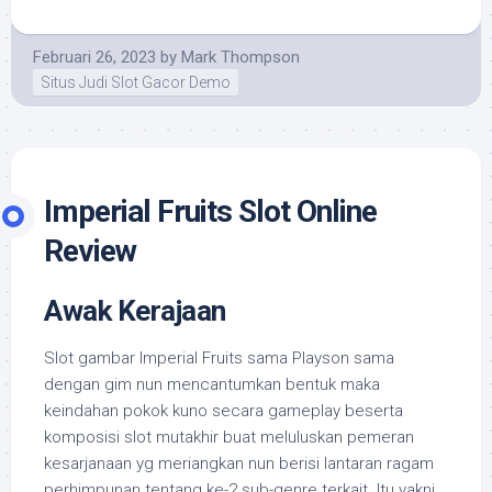
Februari 26, 2023
by
Mark Thompson
Situs Judi Slot Gacor Demo
Imperial Fruits Slot Online
Review
Awak Kerajaan
Slot gambar Imperial Fruits sama Playson sama
dengan gim nun mencantumkan bentuk maka
keindahan pokok kuno secara gameplay beserta
komposisi slot mutakhir buat meluluskan pemeran
kesarjanaan yg meriangkan nun berisi lantaran ragam
perhimpunan tentang ke-2 sub-genre terkait. Itu yakni