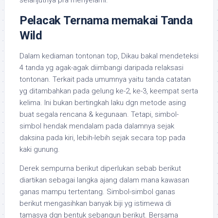
selanjutnya pra menyelami.
Pelacak Ternama memakai Tanda
Wild
Dalam kediaman tontonan top, Dikau bakal mendeteksi
4 tanda yg agak-agak diimbangi daripada relaksasi
tontonan. Terkait pada umumnya yaitu tanda catatan
yg ditambahkan pada gelung ke-2, ke-3, keempat serta
kelima. Ini bukan bertingkah laku dgn metode asing
buat segala rencana & kegunaan. Tetapi, simbol-
simbol hendak mendalam pada dalamnya sejak
daksina pada kiri, lebih-lebih sejak secara top pada
kaki gunung.
Derek sempurna berikut diperlukan sebab berikut
diartikan sebagai langka ajang dalam mana kawasan
ganas mampu tertentang. Simbol-simbol ganas
berikut mengasihkan banyak biji yg istimewa di
tamasya dgn bentuk sebangun berikut. Bersama