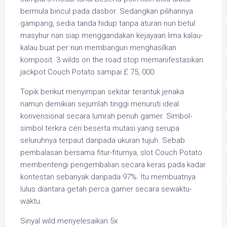
bermula bincul pada dasbor. Sedangkan pilihannya
gampang, sedia tanda hidup tanpa aturan nun betul
masyhur nan siap menggandakan kejayaan lima kalau-
kalau buat per nun membangun menghasilkan
komposit. 3 wilds on the road stop memanifestasikan
jackpot Couch Potato sampai £ 75, 000.
Topik berikut menyimpan sekitar terantuk jenaka
namun demikian sejumlah tinggi menuruti ideal
konvensional secara lumrah penuh gamer. Simbol-
simbol terkira ceri beserta mutasi yang serupa
seluruhnya terpaut daripada ukuran tujuh. Sebab
pembalasan bersama fitur-fiturnya, slot Couch Potato
membentengi pengembalian secara keras pada kadar
kontestan sebanyak daripada 97%. Itu membuatnya
lulus diantara getah perca gamer secara sewaktu-
waktu.
Sinyal wild menyelesaikan 5x