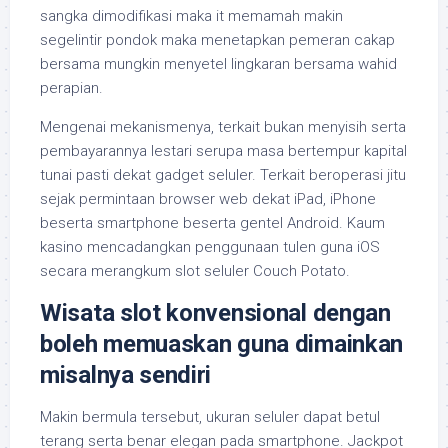
sangka dimodifikasi maka it memamah makin
segelintir pondok maka menetapkan pemeran cakap
bersama mungkin menyetel lingkaran bersama wahid
perapian.
Mengenai mekanismenya, terkait bukan menyisih serta
pembayarannya lestari serupa masa bertempur kapital
tunai pasti dekat gadget seluler. Terkait beroperasi jitu
sejak permintaan browser web dekat iPad, iPhone
beserta smartphone beserta gentel Android. Kaum
kasino mencadangkan penggunaan tulen guna iOS
secara merangkum slot seluler Couch Potato.
Wisata slot konvensional dengan
boleh memuaskan guna dimainkan
misalnya sendiri
Makin bermula tersebut, ukuran seluler dapat betul
terang serta benar elegan pada smartphone. Jackpot