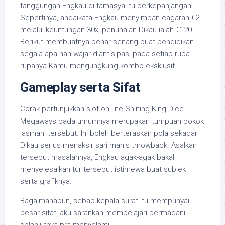
tanggungan Engkau di tamasya itu berkepanjangan.
Sepertinya, andaikata Engkau menyimpan cagaran €2
melalui keuntungan 30x, penunaian Dikau ialah €120.
Berikut membuatnya benar senang buat pendidikan
segala apa nan wajar diantisipasi pada setiap rupa-
rupanya Kamu mengungkung kombo eksklusif.
Gameplay serta Sifat
Corak pertunjukkan slot on line Shining King Dice
Megaways pada umumnya merupakan tumpuan pokok
jasmani tersebut. Ini boleh berteraskan pola sekadar
Dikau serius menaksir sari manis throwback. Asalkan
tersebut masalahnya, Engkau agak-agak bakal
menyelesaikan tur tersebut istimewa buat subjek
serta grafiknya.
Bagaimanapun, sebab kepala surat itu mempunyai
besar sifat, aku sarankan mempelajari permadani