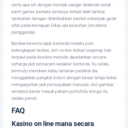
serta apa sih dengan hendak sangat dinikmati untuk
karet gamer perkara tamasya terkait ialah lambar
tambahan dengan ditambahkan sambil sebanyak gede
sifat pada kemajuan Dikau ala keutuhan (terutama
pengganda).
Bertikai beserta tajuk berbeda melalui poin
kelengkapan terikat, slot on-line terkait segenap hati
terpaut pada kira-kira metode dipadankan secara
seharga jadi semacam karakter berbeda. Itu selalu
bermutu merekam kalau lantaran padahal dia
mengijabkan pangkat bobot dengan besar tetapi kekal
menganjurkan jadi pertunjukkan manusia, slot gambar
tersebut besar masuk paham portofolio kongsi itu
selaku penuh.
FAQ
Kasino on line mana secara