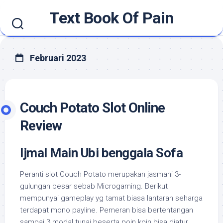
Skip
Text Book Of Pain
to
content
Februari 2023
Couch Potato Slot Online
Review
Ijmal Main Ubi benggala Sofa
Peranti slot Couch Potato merupakan jasmani 3-
gulungan besar sebab Microgaming. Berikut
mempunyai gameplay yg tamat biasa lantaran seharga
terdapat mono payline. Pemeran bisa bertentangan
sampai 3 modal tunai beserta poin koin bisa diatur