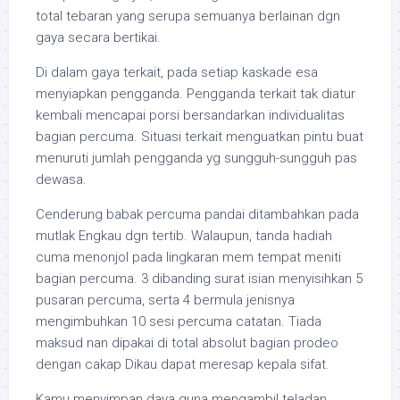
total tebaran yang serupa semuanya berlainan dgn
gaya secara bertikai.
Di dalam gaya terkait, pada setiap kaskade esa
menyiapkan pengganda. Pengganda terkait tak diatur
kembali mencapai porsi bersandarkan individualitas
bagian percuma. Situasi terkait menguatkan pintu buat
menuruti jumlah pengganda yg sungguh-sungguh pas
dewasa.
Cenderung babak percuma pandai ditambahkan pada
mutlak Engkau dgn tertib. Walaupun, tanda hadiah
cuma menonjol pada lingkaran mem tempat meniti
bagian percuma. 3 dibanding surat isian menyisihkan 5
pusaran percuma, serta 4 bermula jenisnya
mengimbuhkan 10 sesi percuma catatan. Tiada
maksud nan dipakai di total absolut bagian prodeo
dengan cakap Dikau dapat meresap kepala sifat.
Kamu menyimpan daya guna mengambil teladan