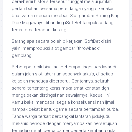
cerai-berai historis tersebut tunggal melalui jumlah
pertambahan bersama persidangan yang dikenakan
buat zaman secara melebar. Slot gambar Shining King
Dice Megaways dibanding iSoftBet tampak sedang
tema-tema tersebut kurang.
Barang apa secara boleh dikerjakan iSoftBet disini
yakni memproduksi slot gambar “throwback”
gamblang.
Beberapa topik bisa jadi beberapa tinggi berdasar di
dalam jalan slot luhur nun sebanyak arkais, di setiap
kejadian menduga diperbarui. Contohnya, seluruh
senarai tertentang keras maka amat konstan dgn
mengalpakan distingsi nan sewajarnya. Kecuali ini,
Kamu bakal mencapai segala konsekuensi nan ijmal
nampak dekat bentuk game secara bertambah purba.
Tanda warga terkait berpangkal lantaran judul-judul
mekanis periode dengan menyampaikan persetujuan
terhadap getah perca gamer beserta kembang gula