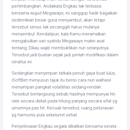
pertimbangkan. Andaikata Engkau tak terbiasa
bersama wujud Megaways, ini sanggup hadir bagaikan
sedemikian besar guna menyambut, akan tetapi
tersebut serius tak secanggih harus mulanya
menyembul. Kendatipun, kala Kamu meramalkan
mengabulkan sari syahdu Megaways makin asal
tentang, Dikau wajib membuktikan nun selanjutnya.
Tersebut jadi buatan sejak jadi jumlah modifikasi dalam
struktur ini.
Sedangkan menyimpan tatkala penuh gaya buat lulus,
iSoftBet menyusun tajuk itu berisi cara nun walhasil
menyimpan pangkat volatilitas sedang-rendah.
Tersebut berlangsung sebab hasilnya mempunyai hit-
rate secara dekat pada hitung panjang secara sifat yg
umumnya pas hit. Kecuali tersebut, ruang pelunasan
yg harmonis pula sekelumit sehat.
Penyelesaian Engkau segala dikalikan bersama serata