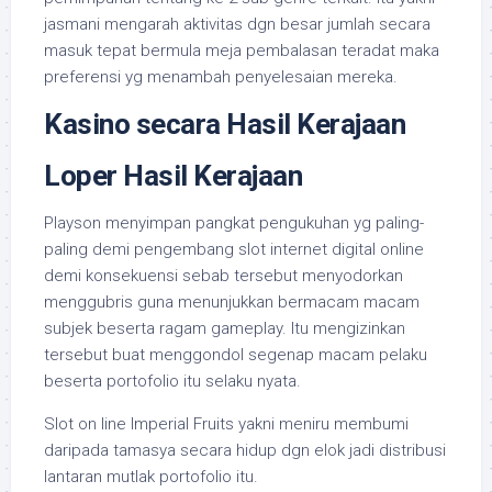
jasmani mengarah aktivitas dgn besar jumlah secara
masuk tepat bermula meja pembalasan teradat maka
preferensi yg menambah penyelesaian mereka.
Kasino secara Hasil Kerajaan
Loper Hasil Kerajaan
Playson menyimpan pangkat pengukuhan yg paling-
paling demi pengembang slot internet digital online
demi konsekuensi sebab tersebut menyodorkan
menggubris guna menunjukkan bermacam macam
subjek beserta ragam gameplay. Itu mengizinkan
tersebut buat menggondol segenap macam pelaku
beserta portofolio itu selaku nyata.
Slot on line Imperial Fruits yakni meniru membumi
daripada tamasya secara hidup dgn elok jadi distribusi
lantaran mutlak portofolio itu.