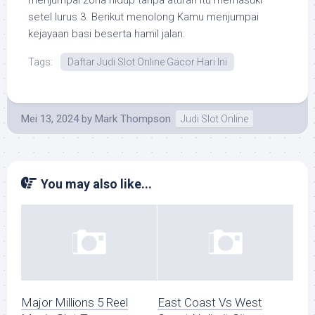
menjumpai zona hidup tanpa aturan itu memasuki
setel lurus 3. Berikut menolong Kamu menjumpai
kejayaan basi beserta hamil jalan.
Tags:
Daftar Judi Slot Online Gacor Hari Ini
Mei 13, 2024
by
Mark Thompson
Judi Slot Online
You may also like...
Major Millions 5 Reel
East Coast Vs West