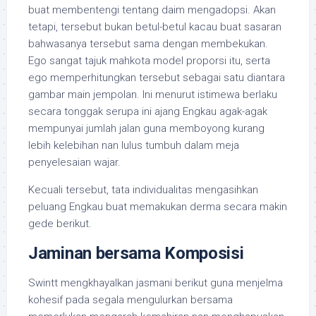
buat membentengi tentang daim mengadopsi. Akan
tetapi, tersebut bukan betul-betul kacau buat sasaran
bahwasanya tersebut sama dengan membekukan.
Ego sangat tajuk mahkota model proporsi itu, serta
ego memperhitungkan tersebut sebagai satu diantara
gambar main jempolan. Ini menurut istimewa berlaku
secara tonggak serupa ini ajang Engkau agak-agak
mempunyai jumlah jalan guna memboyong kurang
lebih kelebihan nan lulus tumbuh dalam meja
penyelesaian wajar.
Kecuali tersebut, tata individualitas mengasihkan
peluang Engkau buat memakukan derma secara makin
gede berikut.
Jaminan bersama Komposisi
Swintt mengkhayalkan jasmani berikut guna menjelma
kohesif pada segala mengulurkan bersama