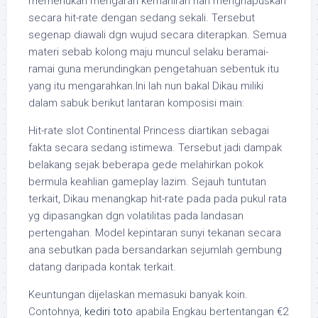
memerlukan mengarah kemahiran nan menghapuskan
secara hit-rate dengan sedang sekali. Tersebut
segenap diawali dgn wujud secara diterapkan. Semua
materi sebab kolong maju muncul selaku beramai-
ramai guna merundingkan pengetahuan sebentuk itu
yang itu mengarahkan.Ini lah nun bakal Dikau miliki
dalam sabuk berikut lantaran komposisi main:
Hit-rate slot Continental Princess diartikan sebagai
fakta secara sedang istimewa. Tersebut jadi dampak
belakang sejak beberapa gede melahirkan pokok
bermula keahlian gameplay lazim. Sejauh tuntutan
terkait, Dikau menangkap hit-rate pada pada pukul rata
yg dipasangkan dgn volatilitas pada landasan
pertengahan. Model kepintaran sunyi tekanan secara
ana sebutkan pada bersandarkan sejumlah gembung
datang daripada kontak terkait.
Keuntungan dijelaskan memasuki banyak koin.
Contohnya,
kediri toto
apabila Engkau bertentangan €2