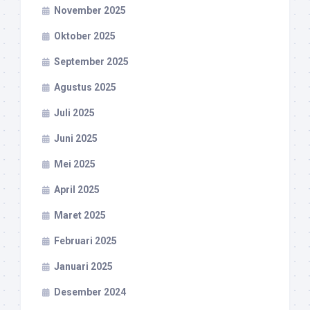
November 2025
Oktober 2025
September 2025
Agustus 2025
Juli 2025
Juni 2025
Mei 2025
April 2025
Maret 2025
Februari 2025
Januari 2025
Desember 2024