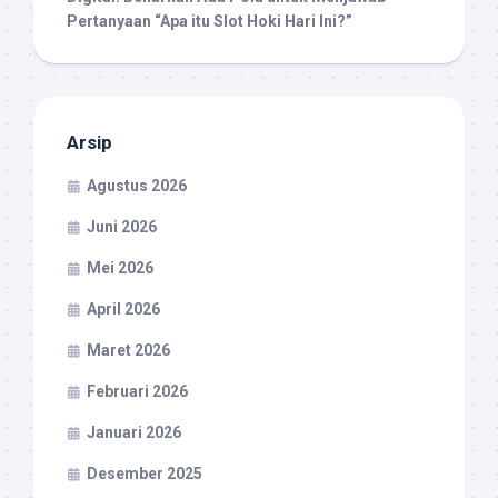
Pertanyaan “Apa itu Slot Hoki Hari Ini?”
Arsip
Agustus 2026
Juni 2026
Mei 2026
April 2026
Maret 2026
Februari 2026
Januari 2026
Desember 2025