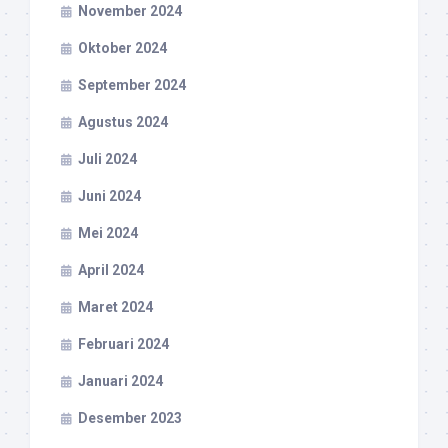
November 2024
Oktober 2024
September 2024
Agustus 2024
Juli 2024
Juni 2024
Mei 2024
April 2024
Maret 2024
Februari 2024
Januari 2024
Desember 2023