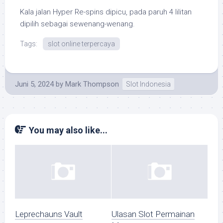
Kala jalan Hyper Re-spins dipicu, pada paruh 4 lilitan
dipilih sebagai sewenang-wenang.
Tags:
slot online terpercaya
Juni 5, 2024
by
Mark Thompson
Slot Indonesia
You may also like...
Leprechauns Vault
Ulasan Slot Permainan