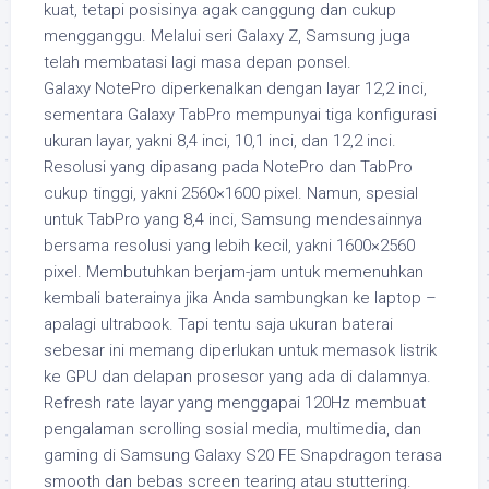
kuat, tetapi posisinya agak canggung dan cukup
mengganggu. Melalui seri Galaxy Z, Samsung juga
telah membatasi lagi masa depan ponsel.
Galaxy NotePro diperkenalkan dengan layar 12,2 inci,
sementara Galaxy TabPro mempunyai tiga konfigurasi
ukuran layar, yakni 8,4 inci, 10,1 inci, dan 12,2 inci.
Resolusi yang dipasang pada NotePro dan TabPro
cukup tinggi, yakni 2560×1600 pixel. Namun, spesial
untuk TabPro yang 8,4 inci, Samsung mendesainnya
bersama resolusi yang lebih kecil, yakni 1600×2560
pixel. Membutuhkan berjam-jam untuk memenuhkan
kembali baterainya jika Anda sambungkan ke laptop –
apalagi ultrabook. Tapi tentu saja ukuran baterai
sebesar ini memang diperlukan untuk memasok listrik
ke GPU dan delapan prosesor yang ada di dalamnya.
Refresh rate layar yang menggapai 120Hz membuat
pengalaman scrolling sosial media, multimedia, dan
gaming di Samsung Galaxy S20 FE Snapdragon terasa
smooth dan bebas screen tearing atau stuttering.