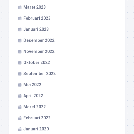
Maret 2023
Februari 2023
Januari 2023
Desember 2022
November 2022
Oktober 2022
September 2022
Mei 2022
April 2022
Maret 2022
Februari 2022
Januari 2020