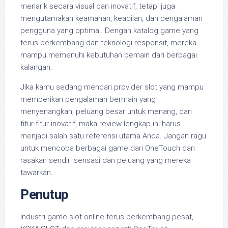
menarik secara visual dan inovatif, tetapi juga
mengutamakan keamanan, keadilan, dan pengalaman
pengguna yang optimal. Dengan katalog game yang
terus berkembang dan teknologi responsif, mereka
mampu memenuhi kebutuhan pemain dari berbagai
kalangan.
Jika kamu sedang mencari provider slot yang mampu
memberikan pengalaman bermain yang
menyenangkan, peluang besar untuk menang, dan
fitur-fitur inovatif, maka review lengkap ini harus
menjadi salah satu referensi utama Anda. Jangan ragu
untuk mencoba berbagai game dari OneTouch dan
rasakan sendiri sensasi dan peluang yang mereka
tawarkan.
Penutup
Industri game slot online terus berkembang pesat,