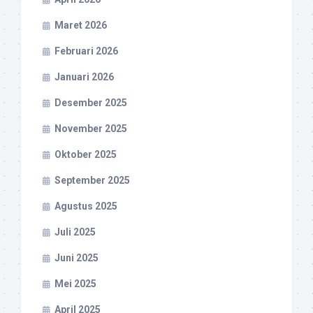
Maret 2026
Februari 2026
Januari 2026
Desember 2025
November 2025
Oktober 2025
September 2025
Agustus 2025
Juli 2025
Juni 2025
Mei 2025
April 2025