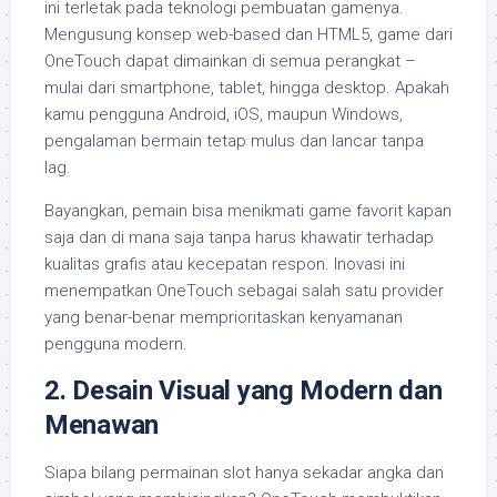
ini terletak pada teknologi pembuatan gamenya.
Mengusung konsep web-based dan HTML5, game dari
OneTouch dapat dimainkan di semua perangkat –
mulai dari smartphone, tablet, hingga desktop. Apakah
kamu pengguna Android, iOS, maupun Windows,
pengalaman bermain tetap mulus dan lancar tanpa
lag.
Bayangkan, pemain bisa menikmati game favorit kapan
saja dan di mana saja tanpa harus khawatir terhadap
kualitas grafis atau kecepatan respon. Inovasi ini
menempatkan OneTouch sebagai salah satu provider
yang benar-benar memprioritaskan kenyamanan
pengguna modern.
2. Desain Visual yang Modern dan
Menawan
Siapa bilang permainan slot hanya sekadar angka dan