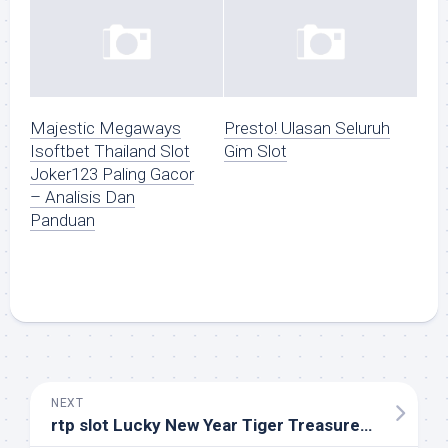
Majestic Megaways
Presto! Ulasan Seluruh
Isoftbet Thailand Slot
Gim Slot
Joker123 Paling Gacor
– Analisis Dan
Panduan
NEXT
rtp slot Lucky New Year Tiger Treasures: Slot Online Menarik dengan Potensi Jackpot Melimpah