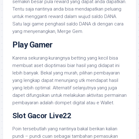
semakin besar pula reward yang dapat anda dapatkan.
Tentu saja nantinya anda bisa mendapatkan peluang
untuk mengganti reward dalam wujud saldo DANA.
Satu lagi game penghasil saldo DANA di dengan cara
yang menyenangkan, Merge Gem.
Play Gamer
Karena sekurang-kurangnya betting yang kecil bisa
membuat aset dioptimasi biar hasil yang didapat ini
lebih banyak. Bekal yang murah, pilihan pembayaran
yang lengkap dapat menunjang utk mendapat hasil
yang lebih optimal. Alternatif selanjutnya yang juga
dapet difungsikan untuk melakukan aktivitas permainan
pembayaran adalah dompet digital atau e Wallet.
Slot Gacor Live22
Poin tersebutlah yang nantinya bakal berikan kalian
pundi – pundi cuan sebagai tambahan pemasukan