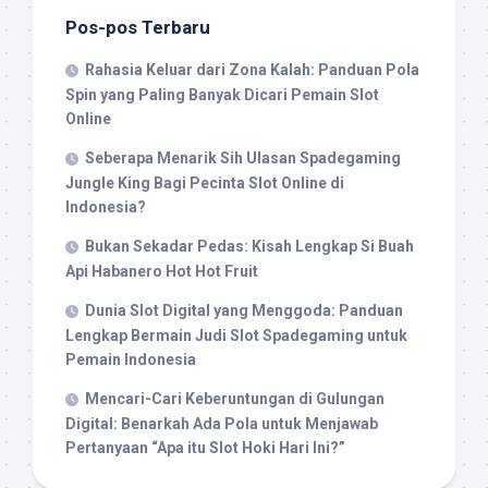
Pos-pos Terbaru
Rahasia Keluar dari Zona Kalah: Panduan Pola
Spin yang Paling Banyak Dicari Pemain Slot
Online
Seberapa Menarik Sih Ulasan Spadegaming
Jungle King Bagi Pecinta Slot Online di
Indonesia?
Bukan Sekadar Pedas: Kisah Lengkap Si Buah
Api Habanero Hot Hot Fruit
Dunia Slot Digital yang Menggoda: Panduan
Lengkap Bermain Judi Slot Spadegaming untuk
Pemain Indonesia
Mencari-Cari Keberuntungan di Gulungan
Digital: Benarkah Ada Pola untuk Menjawab
Pertanyaan “Apa itu Slot Hoki Hari Ini?”