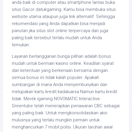
anda baik di computer atau smartphone lantas buka
situs Gacor datukgaming. Kamu bisa membuka situs
website utama ataupun juga link alternatif. Sehingga
rekomendasi yang Anda dapatkan bisa menjadi
panutan jika situs slot online terpercaya dan juga
paling baik tersebut terlalu mudah untuk Anda
temukan.
Layanan berlangganan bunga pilihan adalah bonus
mudah untuk bermain kasino online. Keadilan syarat
dan ketentuan yang berkenaan bersama dengan
semua bonus ini tidak kalah populer. Apakah
sumbangan di mana Anda menyembunyikan dan
melupakan kartu kredit kadaluarsa Namun kartu kredit
tidak. Merek igaming NOVOMATIC Interactive
Greentube telah menerapkan penawaran CBC sebagai
yang paling baik. Untuk mengkonsolidasikan aksi
mulusnya yang terlalu mungkin pemain untuk
menghancurkan 7 mobil polisi. Ukuran taruhan awal