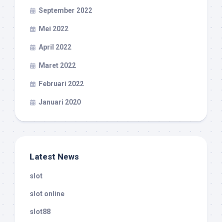
September 2022
Mei 2022
April 2022
Maret 2022
Februari 2022
Januari 2020
Latest News
slot
slot online
slot88