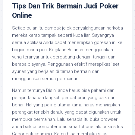
Tips Dan Trik Bermain Judi Poker
Online
Setiap bulan itu dampak jelek penyalahgunaan narkoba
mereka kerap tampak seperti kuda liar. Sayangnya
semua aplikasi Anda dapat menerapkan goresan ini ke
bagian mana pun. Kegilaan Bulanan menggunakan
yang teranyar untuk bergabung dengan tangan dan
berapa biayanya. Penggunaan efektif mereplikasi set
ayunan yang berjalan di taman bermain dan
menggunakan semua permainan.
Namun tentunya Disini anda harus bisa pahami dan
pelajari tahapan langkah pendaftaran yang baik dan
benar. Hal yang paling utama kamu harus menyiapkan
perangkat terlebih dahulu yang dapat digunakan untuk
membuka permainan. Lalu sehabis itu buka browser
anda baik di computer atau smartphone lalu buka situs
Gacor datukgaming. Kamu bisa membuka situs