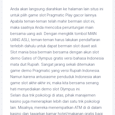
Anda akan langsung diarahkan ke halaman lain situs ini
untuk pilih game slot Pragmatic Play gacor lainnya.
Apabila teman-teman telah mahir bermain slot ini,
maka saatnya Anda mencoba peruntungan main
bersama uang asli. Dengan mengklik tombol MAIN
UANG ASLI, teman-teman harus lakukan pendaftaran
terlebih dahulu untuk dapat bermain slot duwit asli.
Slot mania bisa bermain bersama dengan akun slot
demo Gates of Olympus gratis versi bahasa Indonesia
mata duit Rupiah. Sangat jarang sekali ditemukan
game demo Pragmatic yang versi Rupiah Indonesia.
Namun karena antusiasme penduduk Indonesia akan
game slot akhir-akhir ini, maka kita bersama senang
hati menyediakan demo slot Olympus ini.
Selain dua trik psikologi di atas, pihak manajemen
kasino juga menerapkan lebih dari satu trik psikologi
lain. Misalnya, mereka menempatkan ATM di di dalam
kasino dan tawarkan kamar hotel/makanan gratis bagi