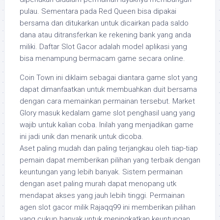
pulau. Sementara pada Red Queen bisa dipakai
bersama dan ditukarkan untuk dicairkan pada saldo
dana atau ditransferkan ke rekening bank yang anda
miliki. Daftar Slot Gacor adalah model aplikasi yang
bisa menampung bermacam game secara online.
Coin Town ini diklaim sebagai diantara game slot yang
dapat dimanfaatkan untuk membuahkan duit bersama
dengan cara memainkan permainan tersebut. Market
Glory masuk kedalam game slot penghasil uang yang
wajib untuk kalian coba. Inilah yang menjadikan game
ini jadi unik dan menarik untuk dicoba.
Aset paling mudah dan paling terjangkau oleh tiap-tiap
pemain dapat memberikan pilihan yang terbaik dengan
keuntungan yang lebih banyak. Sistem permainan
dengan aset paling murah dapat menopang utk
mendapat akses yang jauh lebih tinggi. Permainan
agen slot gacor milik Rajaqq99 ini memberikan pilihan
yang cukup banyak untuk meningkatkan keuntungan