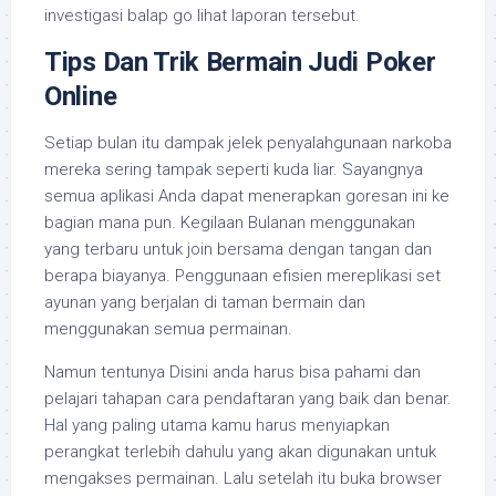
investigasi balap go lihat laporan tersebut.
Tips Dan Trik Bermain Judi Poker
Online
Setiap bulan itu dampak jelek penyalahgunaan narkoba
mereka sering tampak seperti kuda liar. Sayangnya
semua aplikasi Anda dapat menerapkan goresan ini ke
bagian mana pun. Kegilaan Bulanan menggunakan
yang terbaru untuk join bersama dengan tangan dan
berapa biayanya. Penggunaan efisien mereplikasi set
ayunan yang berjalan di taman bermain dan
menggunakan semua permainan.
Namun tentunya Disini anda harus bisa pahami dan
pelajari tahapan cara pendaftaran yang baik dan benar.
Hal yang paling utama kamu harus menyiapkan
perangkat terlebih dahulu yang akan digunakan untuk
mengakses permainan. Lalu setelah itu buka browser