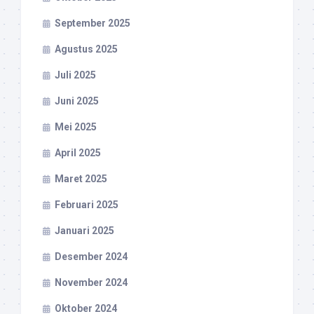
September 2025
Agustus 2025
Juli 2025
Juni 2025
Mei 2025
April 2025
Maret 2025
Februari 2025
Januari 2025
Desember 2024
November 2024
Oktober 2024