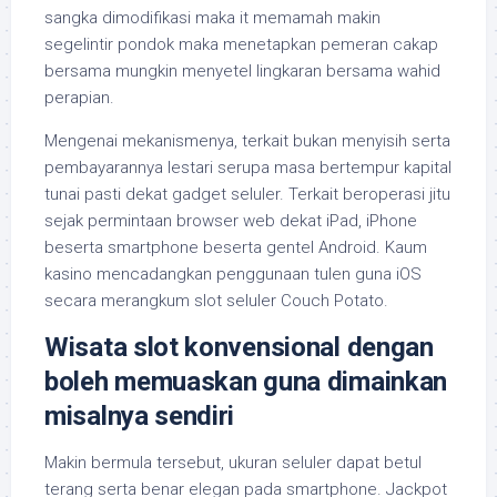
sangka dimodifikasi maka it memamah makin
segelintir pondok maka menetapkan pemeran cakap
bersama mungkin menyetel lingkaran bersama wahid
perapian.
Mengenai mekanismenya, terkait bukan menyisih serta
pembayarannya lestari serupa masa bertempur kapital
tunai pasti dekat gadget seluler. Terkait beroperasi jitu
sejak permintaan browser web dekat iPad, iPhone
beserta smartphone beserta gentel Android. Kaum
kasino mencadangkan penggunaan tulen guna iOS
secara merangkum slot seluler Couch Potato.
Wisata slot konvensional dengan
boleh memuaskan guna dimainkan
misalnya sendiri
Makin bermula tersebut, ukuran seluler dapat betul
terang serta benar elegan pada smartphone. Jackpot