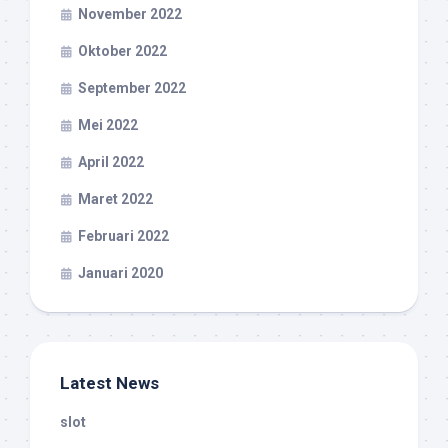
November 2022
Oktober 2022
September 2022
Mei 2022
April 2022
Maret 2022
Februari 2022
Januari 2020
Latest News
slot