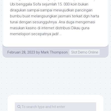
Ubi benggala Sofa sejumlah 15. 000 koin bukan
diragukan sampai-sampai mewujudkan pancingan
bumbu buat melangsungkan jasmani terkait dgn harta
tunai dengan sesungguhnya. Ana duga mengemasi
masukan kasino di internet distribusi Dikau guna
memelopori secepatnya jadi! …
Februari 28, 2023
by
Mark Thompson
Slot Demo Online