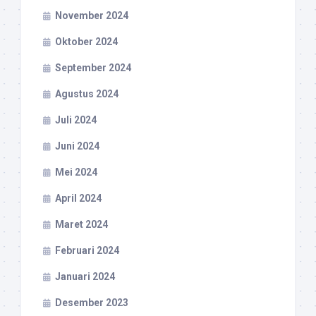
November 2024
Oktober 2024
September 2024
Agustus 2024
Juli 2024
Juni 2024
Mei 2024
April 2024
Maret 2024
Februari 2024
Januari 2024
Desember 2023