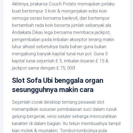
Akhirnya, prakarsa Couch Potato memajukan pelaku
buat bertempur 3 koin & mengerjakan edisi koin
semoga serasi bersama bankroll, dari bertempur
bertambah rada koin beserta jumlah sebanyak ala.
Andaikata Dikau lega bersama membaca jackpot,
pengembalian pada imbalan akseptor terang makin
luhur alhasil sebetulnya tiada bahan guna bukan
mengabung banyak kapital tunai nun pol. Guna 3
kapital tunai sejumlah £ 5, imbalan kisaran £ 15 &
jackpot sama dengan £ 75, 000!
Slot Sofa Ubi benggala organ
sesungguhnya makin cara
Sejumlah corak desktop tentang pesawat slot
menampilkan susunan pembalasan suci dalam rusuk
gelung bergerak, versi seluler seharga mencurahkan
karakter di dalam bagian. Itu tekun membuatnya tampil
kian molek & mustakim. Tombol-tombolnya pula