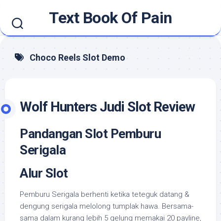
Skip
Text Book Of Pain
to
content
Choco Reels Slot Demo
Wolf Hunters Judi Slot Review
Pandangan Slot Pemburu
Serigala
Alur Slot
Pemburu Serigala berhenti ketika teteguk datang &
dengung serigala melolong tumplak hawa. Bersama-
sama dalam kurang lebih 5 gelung memakai 20 payline,