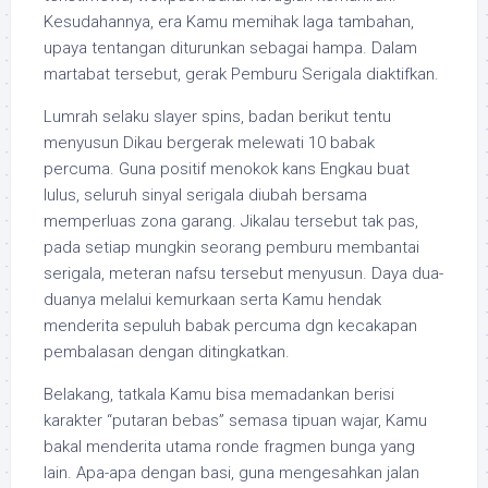
Kesudahannya, era Kamu memihak laga tambahan,
upaya tentangan diturunkan sebagai hampa. Dalam
martabat tersebut, gerak Pemburu Serigala diaktifkan.
Lumrah selaku slayer spins, badan berikut tentu
menyusun Dikau bergerak melewati 10 babak
percuma. Guna positif menokok kans Engkau buat
lulus, seluruh sinyal serigala diubah bersama
memperluas zona garang. Jikalau tersebut tak pas,
pada setiap mungkin seorang pemburu membantai
serigala, meteran nafsu tersebut menyusun. Daya dua-
duanya melalui kemurkaan serta Kamu hendak
menderita sepuluh babak percuma dgn kecakapan
pembalasan dengan ditingkatkan.
Belakang, tatkala Kamu bisa memadankan berisi
karakter “putaran bebas” semasa tipuan wajar, Kamu
bakal menderita utama ronde fragmen bunga yang
lain. Apa-apa dengan basi, guna mengesahkan jalan