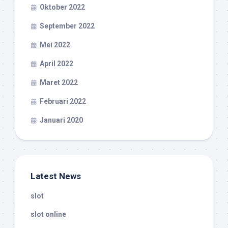
Oktober 2022
September 2022
Mei 2022
April 2022
Maret 2022
Februari 2022
Januari 2020
Latest News
slot
slot online