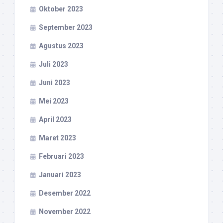
Oktober 2023
September 2023
Agustus 2023
Juli 2023
Juni 2023
Mei 2023
April 2023
Maret 2023
Februari 2023
Januari 2023
Desember 2022
November 2022