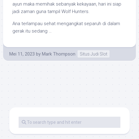
ayun maka memihak sebanyak kekayaan, hari ini siap
jadi zaman guna tampil Wolf Hunters.
Ana terlampau sehat mengangkat separuh di dalam
gerak itu sedang …
Mei 11, 2023
by
Mark Thompson
Situs Judi Slot