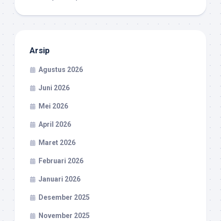
Arsip
Agustus 2026
Juni 2026
Mei 2026
April 2026
Maret 2026
Februari 2026
Januari 2026
Desember 2025
November 2025