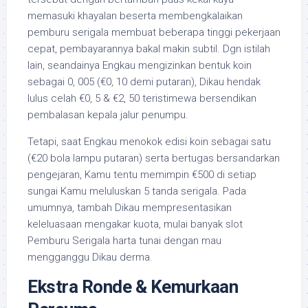
memasuki khayalan beserta membengkalaikan
pemburu serigala membuat beberapa tinggi pekerjaan
cepat, pembayarannya bakal makin subtil. Dgn istilah
lain, seandainya Engkau mengizinkan bentuk koin
sebagai 0, 005 (€0, 10 demi putaran), Dikau hendak
lulus celah €0, 5 & €2, 50 teristimewa bersendikan
pembalasan kepala jalur penumpu.
Tetapi, saat Engkau menokok edisi koin sebagai satu
(€20 bola lampu putaran) serta bertugas bersandarkan
pengejaran, Kamu tentu memimpin €500 di setiap
sungai Kamu meluluskan 5 tanda serigala. Pada
umumnya, tambah Dikau mempresentasikan
keleluasaan mengakar kuota, mulai banyak slot
Pemburu Serigala harta tunai dengan mau
mengganggu Dikau derma.
Ekstra Ronde & Kemurkaan