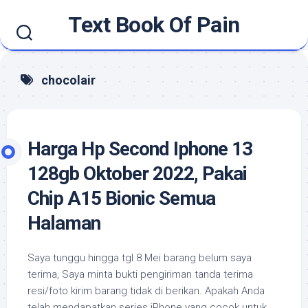
Skip
Text Book Of Pain
to
content
chocolair
Harga Hp Second Iphone 13
128gb Oktober 2022, Pakai
Chip A15 Bionic Semua
Halaman
Saya tunggu hingga tgl 8 Mei barang belum saya
terima, Saya minta bukti pengiriman tanda terima
resi/foto kirim barang tidak di berikan. Apakah Anda
telah mendapatkan series iPhone yang cocok untuk