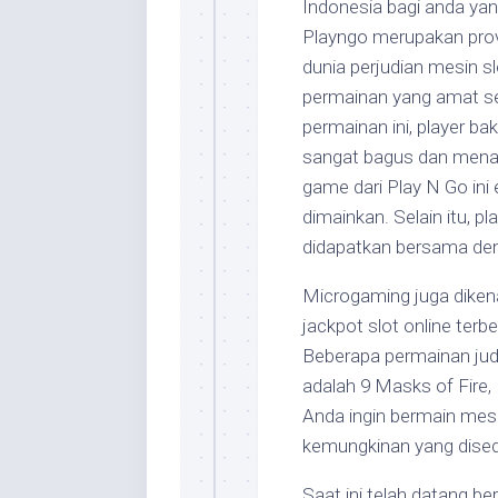
Indonesia bagi anda ya
Playngo merupakan provi
dunia perjudian mesin s
permainan yang amat ser
permainan ini, player 
sangat bagus dan menar
game dari Play N Go ini
dimainkan. Selain itu, p
didapatkan bersama de
Microgaming juga diken
jackpot slot online terbes
Beberapa permainan judi
adalah 9 Masks of Fire
Anda ingin bermain mesin
kemungkinan yang dised
Saat ini telah datang be