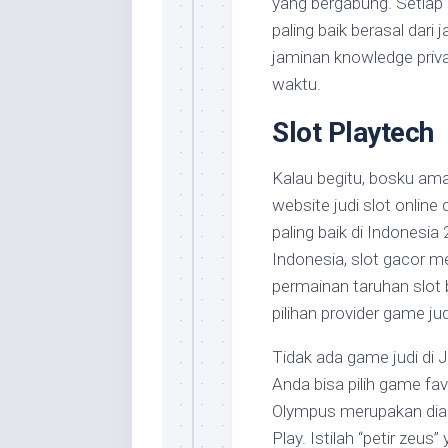
yang bergabung. Setiap
paling baik berasal dar
jaminan knowledge priv
waktu.
Slot Playtech
Kalau begitu, bosku amat
website judi slot onli
paling baik di Indonesia 
Indonesia, slot gacor 
permainan taruhan slot b
pilihan provider game judi
Tidak ada game judi di J
Anda bisa pilih game fa
Olympus merupakan dian
Play. Istilah “petir zeus