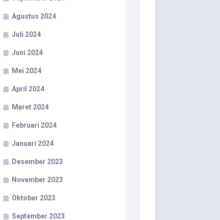
Agustus 2024
Juli 2024
Juni 2024
Mei 2024
April 2024
Maret 2024
Februari 2024
Januari 2024
Desember 2023
November 2023
Oktober 2023
September 2023