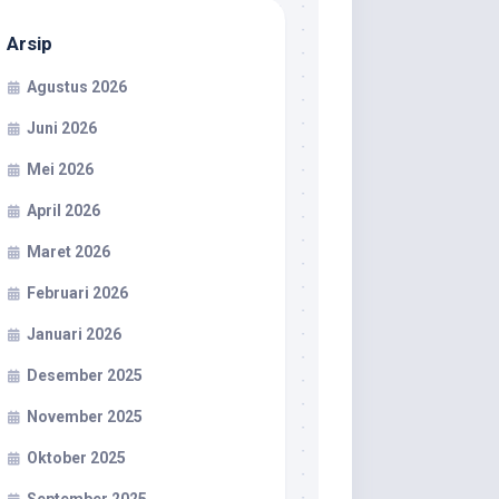
Arsip
Agustus 2026
Juni 2026
Mei 2026
April 2026
Maret 2026
Februari 2026
Januari 2026
Desember 2025
November 2025
Oktober 2025