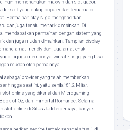
ng ingin memenangkan maxwin dari slot gacor.
der slot yang cukup populer dan ternama di
lot. Permainan play N go menghadirkan
u dan juga terlalu menarik dimainkan. Di
bakal mendapatkan permainan dengan sistem yang
ik dan juga mudah dimainkan. Tampilan display
 emang amat friendly dan juga amat enak
layngo ini juga mempunyai winrate tinggi yang bisa
ngan mudah oleh pemainnya.
al sebagai provider yang telah memberikan
ar hingga saat ini, yaitu senilai €1.2 Miliar.
 slot online yang dikenal dari Microgaming
, Book of Oz, dan Immortal Romance. Selama
 slot online di Situs Judi terpercaya, banyak
iakan.
rsama berikan service terbaik sebagai situs judi