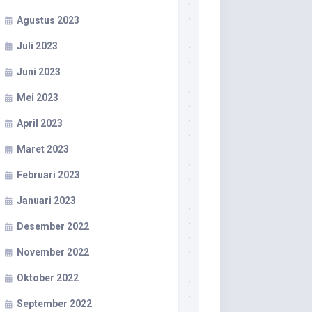
Agustus 2023
Juli 2023
Juni 2023
Mei 2023
April 2023
Maret 2023
Februari 2023
Januari 2023
Desember 2022
November 2022
Oktober 2022
September 2022