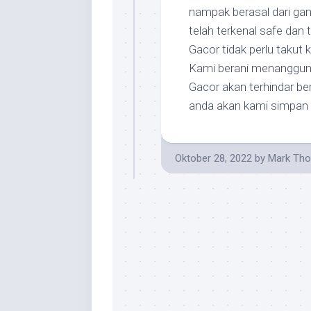
nampak berasal dari gam
telah terkenal safe dan 
Gacor tidak perlu takut
Kami berani menanggun
Gacor akan terhindar be
anda akan kami simpan
Oktober 28, 2022
by
Mark Th