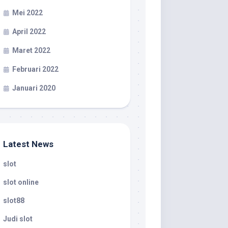
Mei 2022
April 2022
Maret 2022
Februari 2022
Januari 2020
Latest News
slot
slot online
slot88
Judi slot