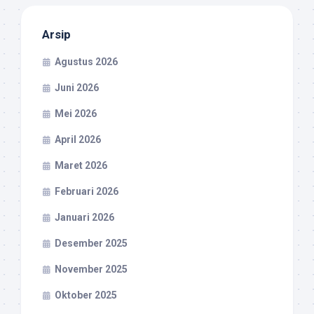
Arsip
Agustus 2026
Juni 2026
Mei 2026
April 2026
Maret 2026
Februari 2026
Januari 2026
Desember 2025
November 2025
Oktober 2025