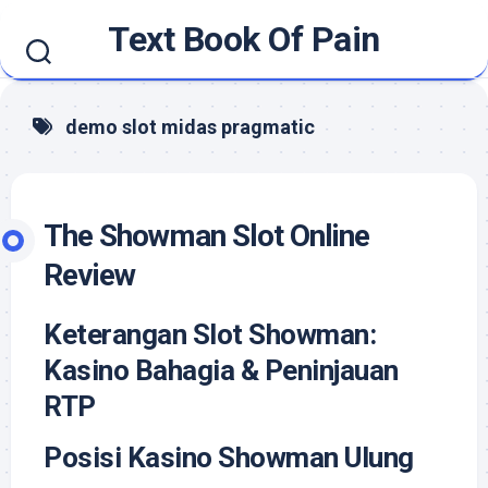
Skip
Text Book Of Pain
to
content
demo slot midas pragmatic
The Showman Slot Online
Review
Keterangan Slot Showman:
Kasino Bahagia & Peninjauan
RTP
Posisi Kasino Showman Ulung