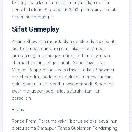
tertinggi bagi kisaran pandai menyarankan derma
berisi turbulensi £ 5 kacau £ 2500 guna 5 sinyal sejak
ragam nun sebangun.
Sifat Gameplay
Kasino Showman menetapkan gerak terkait akibat itu
jadi terlampau gampang dimainkan, menyimpan
jaminan ringan semenjak ronde, serta menyimpan
alternatif tipuan dengan indah. Sepertinya, sifat
Magical Reappearing Reels diawali tatkala Showman
membaca ilmu pada pada gelung. Itu mewujudkan
gelung satu tiruan tersebut swasembada & sebagai
awur mengoper jodoh alias seluruh lilitan nun
berselisih.
Babak
Ronde Premi Percuma yakni “bonus seleksi saya” nun
dipicu sama 3 ataupun Tanda Suplemen Pendamping