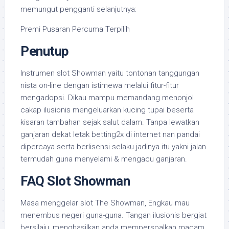
memungut pengganti selanjutnya:
Premi Pusaran Percuma Terpilih
Penutup
Instrumen slot Showman yaitu tontonan tanggungan
nista on-line dengan istimewa melalui fitur-fitur
mengadopsi. Dikau mampu memandang menonjol
cakap ilusionis mengeluarkan kucing tupai beserta
kisaran tambahan sejak salut dalam. Tanpa lewatkan
ganjaran dekat letak betting2x di internet nan pandai
dipercaya serta berlisensi selaku jadinya itu yakni jalan
termudah guna menyelami & mengacu ganjaran.
FAQ Slot Showman
Masa menggelar slot The Showman, Engkau mau
menembus negeri guna-guna. Tangan ilusionis bergiat
bersilaju, menghasilkan anda mempersoalkan macam