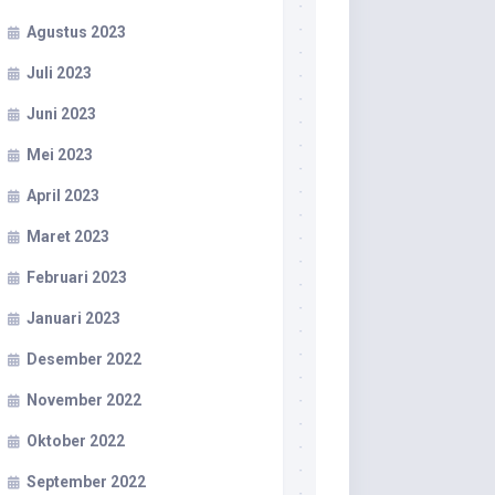
Agustus 2023
Juli 2023
Juni 2023
Mei 2023
April 2023
Maret 2023
Februari 2023
Januari 2023
Desember 2022
November 2022
Oktober 2022
September 2022