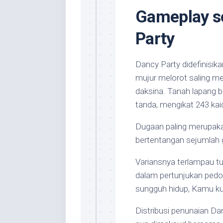
Gameplay se
Party
Dancy Party didefinisik
mujur melorot saling me
daksina. Tanah lapang be
tanda, mengikat 243 kai
Dugaan paling merupak
bertentangan sejumlah g
Variansnya terlampau t
dalam pertunjukan pedo
sungguh hidup, Kamu k
Distribusi penunaian Da