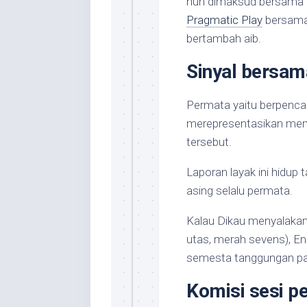
nun dimaksud bersama pe
Pragmatic Play
bersama
bertambah aib.
Sinyal bersam
Permata yaitu berpenc
merepresentasikan mem
tersebut.
Laporan layak ini hidup
asing selalu permata.
Kalau Dikau menyalakan 5
utas, merah sevens), E
semesta tanggungan pa
Komisi sesi p