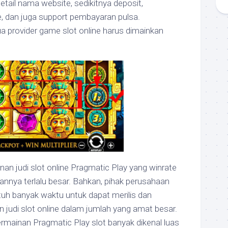
ail nama website, sedikitnya deposit,
te, dan juga support pembayaran pulsa.
 provider game slot online harus dimainkan
nan judi slot online Pragmatic Play yang winrate
nnya terlalu besar. Bahkan, pihak perusahaan
tuh banyak waktu untuk dapat merilis dan
judi slot online dalam jumlah yang amat besar.
mainan Pragmatic Play slot banyak dikenal luas