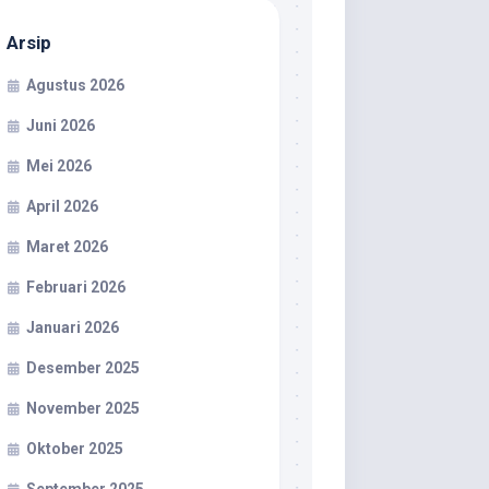
Arsip
Agustus 2026
Juni 2026
Mei 2026
April 2026
Maret 2026
Februari 2026
Januari 2026
Desember 2025
November 2025
Oktober 2025