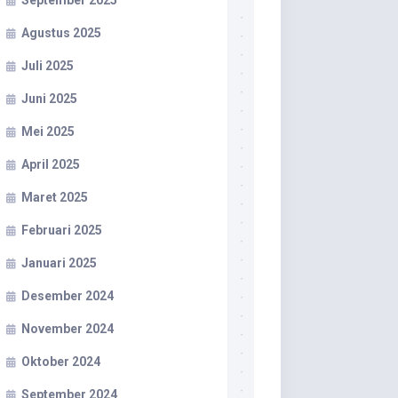
September 2025
Agustus 2025
Juli 2025
Juni 2025
Mei 2025
April 2025
Maret 2025
Februari 2025
Januari 2025
Desember 2024
November 2024
Oktober 2024
September 2024