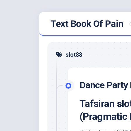
Skip
Text Book Of Pain
to
content
slot88
Dance Party 
Tafsiran slo
(Pragmatic 