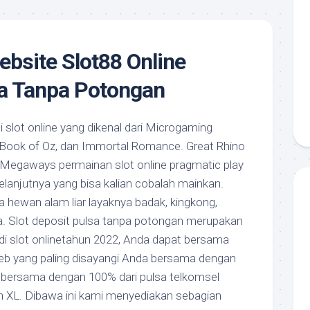
ebsite Slot88 Online
sa Tanpa Potongan
 slot online yang dikenal dari Microgaming
, Book of Oz, dan Immortal Romance. Great Rhino
egaways permainan slot online pragmatic play
lanjutnya yang bisa kalian cobalah mainkan.
ewan alam liar layaknya badak, kingkong,
a. Slot deposit pulsa tanpa potongan merupakan
di slot onlinetahun 2022, Anda dapat bersama
 yang paling disayangi Anda bersama dengan
ga bersama dengan 100% dari pulsa telkomsel
XL. Dibawa ini kami menyediakan sebagian