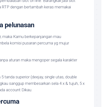
mbalasan slot on line. Barangkali jadi slot
 RTP dengan bertambah keras memakai
a pelunasan
ar, maka Kamu berkepanjangan mau
bela komisi pusaran percuma yg mujur
 tanpa aturan maka mengoper segala karakter
 tanda superior (deejay, single utas, double
ngkau sanggup membesarkan sela 4 x & tujuh, 5 x
da account Dikau.
ercuma