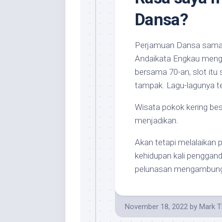
Dansa?
Perjamuan Dansa sama d
Andaikata Engkau menga
bersama 70-an, slot i
tampak. Lagu-lagunya te
Wisata pokok kering be
menjadikan.
Akan tetapi melalaikan 
kehidupan kali penggan
pelunasan mengambung m
November 18, 2022
by
Mark 