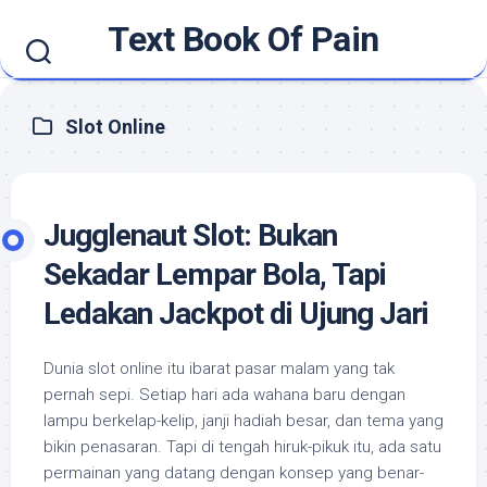
Skip
Text Book Of Pain
to
content
Slot Online
Jugglenaut Slot: Bukan
Sekadar Lempar Bola, Tapi
Ledakan Jackpot di Ujung Jari
Dunia slot online itu ibarat pasar malam yang tak
pernah sepi. Setiap hari ada wahana baru dengan
lampu berkelap-kelip, janji hadiah besar, dan tema yang
bikin penasaran. Tapi di tengah hiruk-pikuk itu, ada satu
permainan yang datang dengan konsep yang benar-