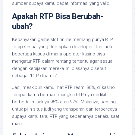
sumber supaya kamu dapat informasi yang valid.
Apakah RTP Bisa Berubah-
ubah?
Kebanyakan game slot online memang punya RTP
tetap sesuai yang ditetapkan developer. Tapi ada
beberapa kasus di mana operator kasino bisa
mengatur RTP dalam rentang tertentu agar sesuai
dengan kebijakan mereka. Ini biasanya disebut
sebagai “RTP dinamis”.
Jadi, meskipun kamu lihat RTP resmi 96%, di kasino
tempat kamu bermain mungkin RTP-nya sedikit
berbeda, misalnya 95% atau 97%. Makanya, penting
untuk pilih situs judi yang transparan dan terpercaya
supaya kamu tahu RTP yang sebenarnya berlaku saat
main.