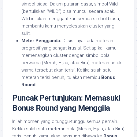
simbol biasa. Dalam putaran dasar, simbol Wild
(bertuliskan “WILD”) bisa muncul secara acak.
Wild ini akan menggantikan semua simbol biasa,
membantu kamu menyelesaikan cluster yang
sulit.
Meter Pengganda:
Di sisi layar, ada meteran
progresif yang sangat krusial. Setiap kali kamu
memenangkan cluster dengan simbol bola
berwarna (Merah, Hijau, atau Biru), meteran untuk
warna tersebut akan terisi. Ketika salah satu
meteran terisi penuh, itu akan memicu
Bonus
Round
.
Puncak Pertunjukan: Memasuki
Bonus Round yang Menggila
Inilah momen yang ditunggu-tunggu semua pemain.
Ketika salah satu meteran bola (Merah, Hijau, atau Biru)
terisi penuh, kamu akan langsung dibawa ke
Bonus