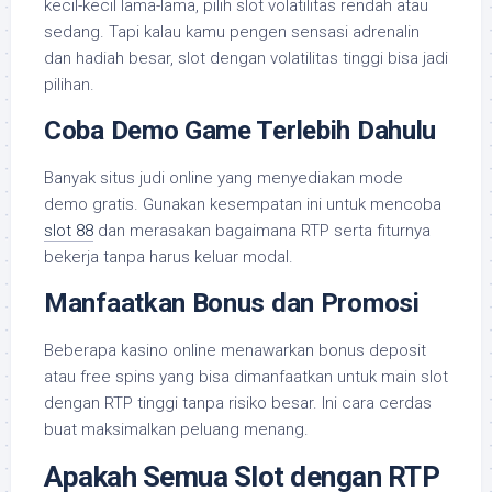
kecil-kecil lama-lama, pilih slot volatilitas rendah atau
sedang. Tapi kalau kamu pengen sensasi adrenalin
dan hadiah besar, slot dengan volatilitas tinggi bisa jadi
pilihan.
Coba Demo Game Terlebih Dahulu
Banyak situs judi online yang menyediakan mode
demo gratis. Gunakan kesempatan ini untuk mencoba
slot 88
dan merasakan bagaimana RTP serta fiturnya
bekerja tanpa harus keluar modal.
Manfaatkan Bonus dan Promosi
Beberapa kasino online menawarkan bonus deposit
atau free spins yang bisa dimanfaatkan untuk main slot
dengan RTP tinggi tanpa risiko besar. Ini cara cerdas
buat maksimalkan peluang menang.
Apakah Semua Slot dengan RTP