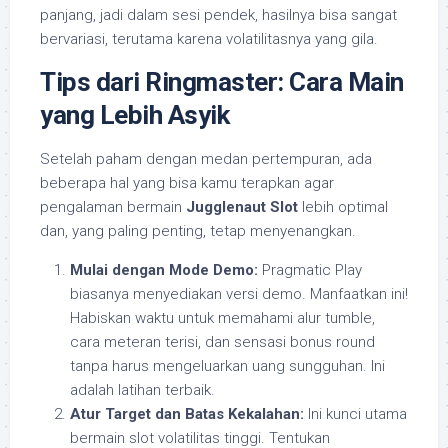
panjang, jadi dalam sesi pendek, hasilnya bisa sangat
bervariasi, terutama karena volatilitasnya yang gila.
Tips dari Ringmaster: Cara Main
yang Lebih Asyik
Setelah paham dengan medan pertempuran, ada
beberapa hal yang bisa kamu terapkan agar
pengalaman bermain
Jugglenaut Slot
lebih optimal
dan, yang paling penting, tetap menyenangkan.
Mulai dengan Mode Demo:
Pragmatic Play
biasanya menyediakan versi demo. Manfaatkan ini!
Habiskan waktu untuk memahami alur tumble,
cara meteran terisi, dan sensasi bonus round
tanpa harus mengeluarkan uang sungguhan. Ini
adalah latihan terbaik.
Atur Target dan Batas Kekalahan:
Ini kunci utama
bermain slot volatilitas tinggi. Tentukan