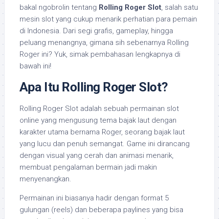
bakal ngobrolin tentang
Rolling Roger Slot
, salah satu
mesin slot yang cukup menarik perhatian para pemain
di Indonesia. Dari segi grafis, gameplay, hingga
peluang menangnya, gimana sih sebenarnya Rolling
Roger ini? Yuk, simak pembahasan lengkapnya di
bawah ini!
Apa Itu Rolling Roger Slot?
Rolling Roger Slot adalah sebuah permainan slot
online yang mengusung tema bajak laut dengan
karakter utama bernama Roger, seorang bajak laut
yang lucu dan penuh semangat. Game ini dirancang
dengan visual yang cerah dan animasi menarik,
membuat pengalaman bermain jadi makin
menyenangkan.
Permainan ini biasanya hadir dengan format 5
gulungan (reels) dan beberapa paylines yang bisa