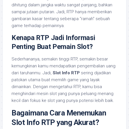
dihitung dalam jangka waktu sangat panjang, bahkan
sampai jutaan putaran. Jadi, RTP hanya memberikan
gambaran kasar tentang seberapa “ramah” sebuah
game terhadap pemainnya.
Kenapa RTP Jadi Informasi
Penting Buat Pemain Slot?
Sederhananya, semakin tinggi RTP, semakin besar
kemungkinan kamu mendapatkan pengembalian uang
dari taruhanmu. Jadi,
Slot Info RTP
sering dijadikan
patokan utama buat memilih game yang layak
dimainkan. Dengan mengetahui RTP, kamu bisa
menghindari mesin slot yang punya peluang menang
kecil dan fokus ke slot yang punya potensi lebih baik.
Bagaimana Cara Menemukan
Slot Info RTP yang Akurat?