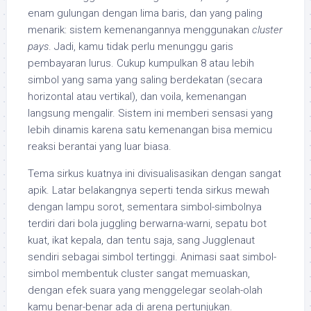
enam gulungan dengan lima baris, dan yang paling
menarik: sistem kemenangannya menggunakan
cluster
pays
. Jadi, kamu tidak perlu menunggu garis
pembayaran lurus. Cukup kumpulkan 8 atau lebih
simbol yang sama yang saling berdekatan (secara
horizontal atau vertikal), dan voila, kemenangan
langsung mengalir. Sistem ini memberi sensasi yang
lebih dinamis karena satu kemenangan bisa memicu
reaksi berantai yang luar biasa.
Tema sirkus kuatnya ini divisualisasikan dengan sangat
apik. Latar belakangnya seperti tenda sirkus mewah
dengan lampu sorot, sementara simbol-simbolnya
terdiri dari bola juggling berwarna-warni, sepatu bot
kuat, ikat kepala, dan tentu saja, sang Jugglenaut
sendiri sebagai simbol tertinggi. Animasi saat simbol-
simbol membentuk cluster sangat memuaskan,
dengan efek suara yang menggelegar seolah-olah
kamu benar-benar ada di arena pertunjukan.