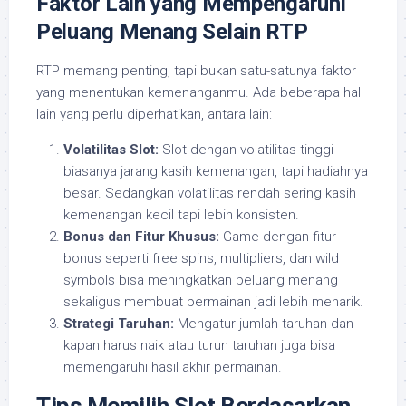
Faktor Lain yang Mempengaruhi
Peluang Menang Selain RTP
RTP memang penting, tapi bukan satu-satunya faktor
yang menentukan kemenanganmu. Ada beberapa hal
lain yang perlu diperhatikan, antara lain:
Volatilitas Slot:
Slot dengan volatilitas tinggi
biasanya jarang kasih kemenangan, tapi hadiahnya
besar. Sedangkan volatilitas rendah sering kasih
kemenangan kecil tapi lebih konsisten.
Bonus dan Fitur Khusus:
Game dengan fitur
bonus seperti free spins, multipliers, dan wild
symbols bisa meningkatkan peluang menang
sekaligus membuat permainan jadi lebih menarik.
Strategi Taruhan:
Mengatur jumlah taruhan dan
kapan harus naik atau turun taruhan juga bisa
memengaruhi hasil akhir permainan.