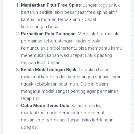
Manfaatkan Fitur Free Spins
: Jangan ragu untuk
bertaruh sedikit lebih besar saat free spins aktif
karena ini momen terbaik untuk dapat
kemenangan besar.
Perhatikan Pola Gulungan
: Meski slot termasuk
permainan keberuntungan, kadang pola
kemunculan simbol tertentu bisa membantu kamu
menentukan kapan waktu tepat untuk pasang
taruhan lebih besar.
Kelola Modal dengan Bijak
: Tetapkan batas
maksimal kerugian dan kemenangan supaya kamu
nggak kebablasan saat main. Disiplin dalam
mengatur modal sangat penting agar permainan
tetap fun.
Coba Mode Demo Dulu
: Kalau tersedia,
manfaatkan mode demo untuk mengenal
mekanisme permainan tanpa risiko kehilangan
uang asli.