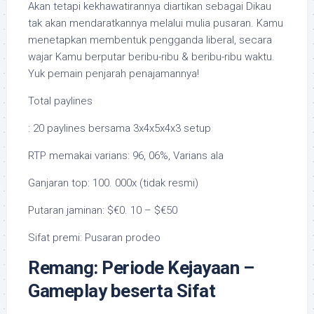
Akan tetapi kekhawatirannya diartikan sebagai Dikau
tak akan mendaratkannya melalui mulia pusaran. Kamu
menetapkan membentuk pengganda liberal, secara
wajar Kamu berputar beribu-ribu & beribu-ribu waktu.
Yuk pemain penjarah penajamannya!
Total paylines
: 20 paylines bersama 3x4x5x4x3 setup
RTP memakai varians: 96, 06%, Varians ala
Ganjaran top: 100. 000x (tidak resmi)
Putaran jaminan: $€0. 10 – $€50
Sifat premi: Pusaran prodeo
Remang: Periode Kejayaan –
Gameplay beserta Sifat