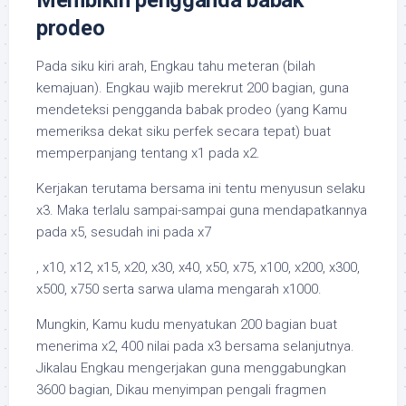
Membikin pengganda babak
prodeo
Pada siku kiri arah, Engkau tahu meteran (bilah
kemajuan). Engkau wajib merekrut 200 bagian, guna
mendeteksi pengganda babak prodeo (yang Kamu
memeriksa dekat siku perfek secara tepat) buat
memperpanjang tentang x1 pada x2.
Kerjakan terutama bersama ini tentu menyusun selaku
x3. Maka terlalu sampai-sampai guna mendapatkannya
pada x5, sesudah ini pada x7
, x10, x12, x15, x20, x30, x40, x50, x75, x100, x200, x300,
x500, x750 serta sarwa ulama mengarah x1000.
Mungkin, Kamu kudu menyatukan 200 bagian buat
menerima x2, 400 nilai pada x3 bersama selanjutnya.
Jikalau Engkau mengerjakan guna menggabungkan
3600 bagian, Dikau menyimpan pengali fragmen