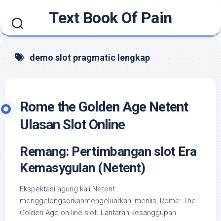
Skip
Text Book Of Pain
to
content
demo slot pragmatic lengkap
Rome the Golden Age Netent
Ulasan Slot Online
Remang: Pertimbangan slot Era
Kemasygulan (Netent)
Ekspektasi agung kali Netent
menggelongsorkanmengeluarkan, merilis, Rome: The
Golden Age on-line slot. Lantaran kesanggupan