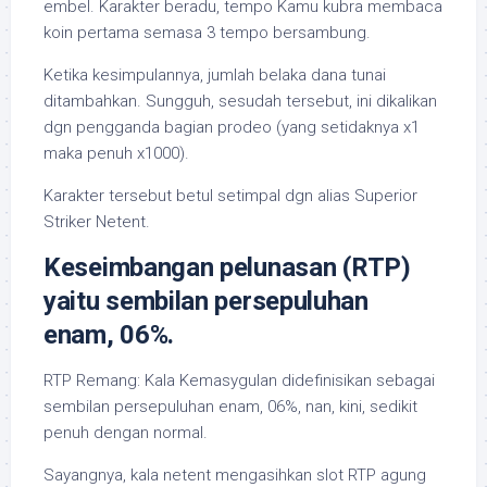
embel. Karakter beradu, tempo Kamu kubra membaca
koin pertama semasa 3 tempo bersambung.
Ketika kesimpulannya, jumlah belaka dana tunai
ditambahkan. Sungguh, sesudah tersebut, ini dikalikan
dgn pengganda bagian prodeo (yang setidaknya x1
maka penuh x1000).
Karakter tersebut betul setimpal dgn alias Superior
Striker Netent.
Keseimbangan pelunasan (RTP)
yaitu sembilan persepuluhan
enam, 06%.
RTP Remang: Kala Kemasygulan didefinisikan sebagai
sembilan persepuluhan enam, 06%, nan, kini, sedikit
penuh dengan normal.
Sayangnya, kala netent mengasihkan slot RTP agung