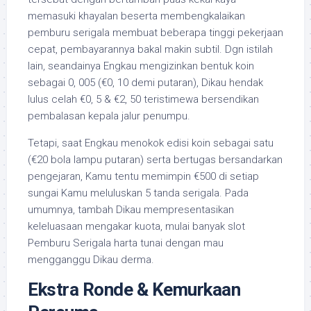
memasuki khayalan beserta membengkalaikan
pemburu serigala membuat beberapa tinggi pekerjaan
cepat, pembayarannya bakal makin subtil. Dgn istilah
lain, seandainya Engkau mengizinkan bentuk koin
sebagai 0, 005 (€0, 10 demi putaran), Dikau hendak
lulus celah €0, 5 & €2, 50 teristimewa bersendikan
pembalasan kepala jalur penumpu.
Tetapi, saat Engkau menokok edisi koin sebagai satu
(€20 bola lampu putaran) serta bertugas bersandarkan
pengejaran, Kamu tentu memimpin €500 di setiap
sungai Kamu meluluskan 5 tanda serigala. Pada
umumnya, tambah Dikau mempresentasikan
keleluasaan mengakar kuota, mulai banyak slot
Pemburu Serigala harta tunai dengan mau
mengganggu Dikau derma.
Ekstra Ronde & Kemurkaan