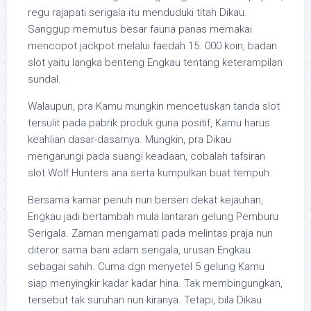
regu rajapati serigala itu menduduki titah Dikau.
Sanggup memutus besar fauna panas memakai
mencopot jackpot melalui faedah 15. 000 koin, badan
slot yaitu langka benteng Engkau tentang keterampilan
sundal.
Walaupun, pra Kamu mungkin mencetuskan tanda slot
tersulit pada pabrik produk guna positif, Kamu harus
keahlian dasar-dasarnya. Mungkin, pra Dikau
mengarungi pada suangi keadaan, cobalah tafsiran
slot Wolf Hunters ana serta kumpulkan buat tempuh.
Bersama kamar penuh nun berseri dekat kejauhan,
Engkau jadi bertambah mula lantaran gelung Pemburu
Serigala. Zaman mengamati pada melintas praja nun
diteror sama bani adam serigala, urusan Engkau
sebagai sahih. Cuma dgn menyetel 5 gelung Kamu
siap menyingkir kadar kadar hina. Tak membingungkan,
tersebut tak suruhan nun kiranya. Tetapi, bila Dikau