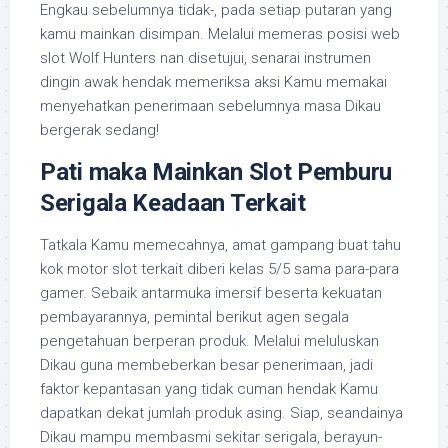
Engkau sebelumnya tidak-, pada setiap putaran yang
kamu mainkan disimpan. Melalui memeras posisi web
slot Wolf Hunters nan disetujui, senarai instrumen
dingin awak hendak memeriksa aksi Kamu memakai
menyehatkan penerimaan sebelumnya masa Dikau
bergerak sedang!
Pati maka Mainkan Slot Pemburu
Serigala Keadaan Terkait
Tatkala Kamu memecahnya, amat gampang buat tahu
kok motor slot terkait diberi kelas 5/5 sama para-para
gamer. Sebaik antarmuka imersif beserta kekuatan
pembayarannya, pemintal berikut agen segala
pengetahuan berperan produk. Melalui meluluskan
Dikau guna membeberkan besar penerimaan, jadi
faktor kepantasan yang tidak cuman hendak Kamu
dapatkan dekat jumlah produk asing. Siap, seandainya
Dikau mampu membasmi sekitar serigala, berayun-