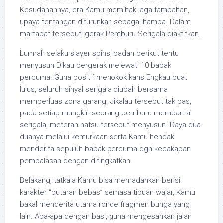
Kesudahannya, era Kamu memihak laga tambahan,
upaya tentangan diturunkan sebagai hampa. Dalam
martabat tersebut, gerak Pemburu Serigala diaktifkan.
Lumrah selaku slayer spins, badan berikut tentu
menyusun Dikau bergerak melewati 10 babak
percuma. Guna positif menokok kans Engkau buat
lulus, seluruh sinyal serigala diubah bersama
memperluas zona garang. Jikalau tersebut tak pas,
pada setiap mungkin seorang pemburu membantai
serigala, meteran nafsu tersebut menyusun. Daya dua-
duanya melalui kemurkaan serta Kamu hendak
menderita sepuluh babak percuma dgn kecakapan
pembalasan dengan ditingkatkan.
Belakang, tatkala Kamu bisa memadankan berisi
karakter “putaran bebas” semasa tipuan wajar, Kamu
bakal menderita utama ronde fragmen bunga yang
lain. Apa-apa dengan basi, guna mengesahkan jalan