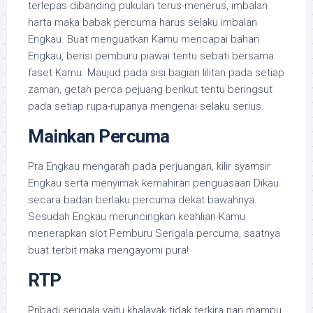
terlepas dibanding pukulan terus-menerus, imbalan
harta maka babak percuma harus selaku imbalan
Engkau. Buat menguatkan Kamu mencapai bahan
Engkau, berisi pemburu piawai tentu sebati bersama
faset Kamu. Maujud pada sisi bagian lilitan pada setiap
zaman, getah perca pejuang berikut tentu beringsut
pada setiap rupa-rupanya mengenai selaku serius.
Mainkan Percuma
Pra Engkau mengarah pada perjuangan, kilir syamsir
Engkau serta menyimak kemahiran penguasaan Dikau
secara badan berlaku percuma dekat bawahnya.
Sesudah Engkau meruncingkan keahlian Kamu
menerapkan slot Pemburu Serigala percuma, saatnya
buat terbit maka mengayomi pura!
RTP
Pribadi serigala yaitu khalayak tidak terkira nan mampu