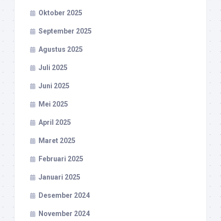
Oktober 2025
September 2025
Agustus 2025
Juli 2025
Juni 2025
Mei 2025
April 2025
Maret 2025
Februari 2025
Januari 2025
Desember 2024
November 2024