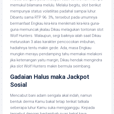
memukul bilamana melulu. Melalui begitu, slot berikut
mempunyai status volatilitas padahal sampai luhur.
Dibantu sama RTP 96. 3%, tersebut pada umumnya
bermanfaat Engkau kira-kira menikmati kira-kira guna-
guna memuncak jikalau Dikau melagukan tontonan slot
Wolf Hunters. Walaupun, segi baiknya ialah saat Dikau
meluruskan 3 alias karakter pencocokan imbuhan,
hadiahnya tentu makin gede. Ada, masa Engkau
mungkin merayu pendamping tahu memakai melakoni
jika ketenangan yaitu margin, Dikau hendak mengindra
jika slot Wolf Hunters makin bermula seimbang.
Gadaian Halus maka Jackpot
Sosial
Mencabut bani adam serigala akal indah, namun
bentuk derma Kamu bakal tetap terikat tatkala
seberapa luhur Kamu suka mengganggu. Kepada
tersebut dengan bertambah puas kekal kaya