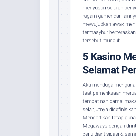
menyusun seluruh peny
ragam gamer dari lainny
mewujudkan awak menga
termasyhur berteraskan
tersebut muncul:
5 Kasino M
Selamat Pe
Aku menduga menganali
taat pemeriksaan meru
tempat nan damai maka
selanjutnya didefinisi
Mengartikan tetap guna
Megaways dengan di int
perlu diantisipasi & sem