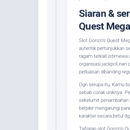
Siaran & ser
Quest Meg
Slot Gonzo’s Quest Mega
autentik pertunjukkan 
ragam terkait istimewa 
organisasi jackpot nan
perluasan dibanding reg
Dgn serupa itu, Kamu ba
sebab corak uniknya. P
sekelumit penambahan g
berpikir mengarungi pa
karakter secara betul d
Tafsiran slot Gonzo’s