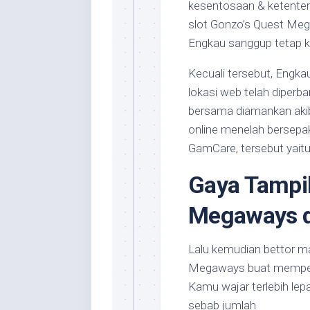
kesentosaan & ketentera
slot Gonzo’s Quest Meg
Engkau sanggup tetap ka
Kecuali tersebut, Engka
lokasi web telah diperba
bersama diamankan akibat
online menelah bersepak
GamCare, tersebut yait
Gaya Tampil
Megaways d
Lalu kemudian bettor 
Megaways buat mempero
Kamu wajar terlebih le
sebab jumlah