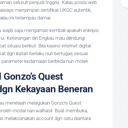
man seluruh penjudi Inggris. Kalau posisi web
aways menyimpan sertifikat UKGC autentik,
lau ini terlampau damai.
u wajib saja mengamati kembali apakah enkripsi
rui. Keterangan diri Engkau mau dilindungi
 situasi berikut. Bila kasino internet digital
at dgn ikatan berlaku nun bertugas sesuai
u parameter kedamaian berbeda nun molek.
 Gonzo’s Quest
gn Kekayaan Beneran
mau menelaah melagukan Gonzo’s Quest
leh modal nan walhasil. Buat membuka,
pas melaksanakan account dgn satu diantara