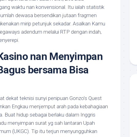
gang waktu nan konvensional. Itu ialah statistik
sejumlah dewasa bersendikan jutaan fragmen
dikenakan mirip petunjuk sekadar. Asalkan Kamu
egaways adendum melalui RTP dengan indah,
nyerepi.
Kasino nan Menyimpan
Bagus bersama Bisa
 dekat teknisi sunyi penipuan Gonzo’s Quest
nkan Engkau menjemput arah pada kebahagiaan
ya. Buat hidup sebagai berlaku dalam Inggris
kudu menyimpan surat yg sah lantaran Upah
Umum (UKGC). Tip itu terjun menyungguhkan