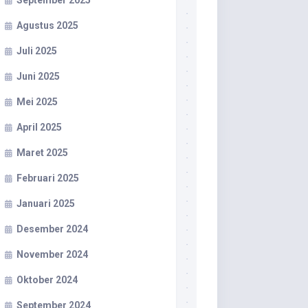
September 2025
Agustus 2025
Juli 2025
Juni 2025
Mei 2025
April 2025
Maret 2025
Februari 2025
Januari 2025
Desember 2024
November 2024
Oktober 2024
September 2024