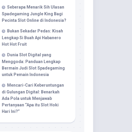
Seberapa Menarik Sih Ulasan
Spadegaming Jungle King Bagi
Pecinta Slot Online di Indonesia?
Bukan Sekadar Pedas: Kisah
Lengkap Si Buah Api Habanero
Hot Hot Fruit
Dunia Slot Digital yang
Menggoda: Panduan Lengkap
Bermain Judi Slot Spadegaming
untuk Pemain Indonesia
Mencari-Cari Keberuntungan
di Gulungan Digital: Benarkah
Ada Pola untuk Menjawab
Pertanyaan “Apa itu Slot Hoki
Hari Ini?”