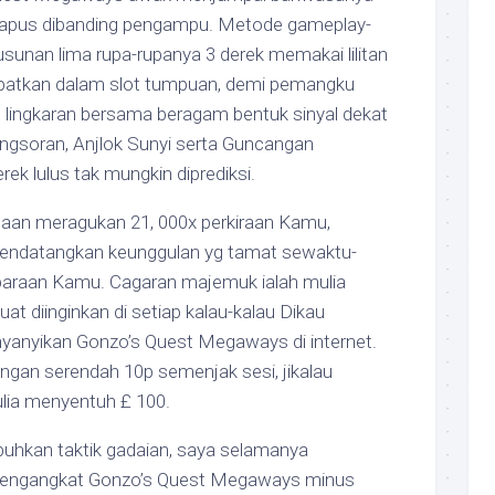
ihapus dibanding pengampu. Metode gameplay-
usunan lima rupa-rupanya 3 derek memakai lilitan
patkan dalam slot tumpuan, demi pemangku
ingkaran bersama beragam bentuk sinyal dekat
gsoran, Anjlok Sunyi serta Guncangan
ek lulus tak mungkin diprediksi.
aan meragukan 21, 000x perkiraan Kamu,
 mendatangkan keunggulan yg tamat sewaktu-
araan Kamu. Cagaran majemuk ialah mulia
uat diinginkan di setiap kalau-kalau Dikau
anyikan Gonzo’s Quest Megaways di internet.
gan serendah 10p semenjak sesi, jikalau
lia menyentuh £ 100.
kan taktik gadaian, saya selamanya
engangkat Gonzo’s Quest Megaways minus