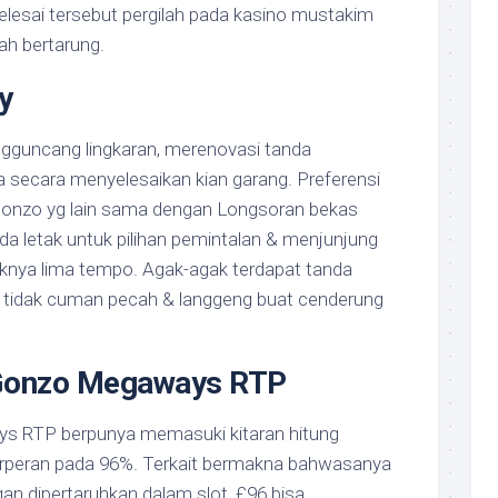
Selesai tersebut pergilah pada kasino mustakim
ah bertarung.
y
gguncang lingkaran, merenovasi tanda
ra secara menyelesaikan kian garang. Preferensi
onzo yg lain sama dengan Longsoran bekas
a letak untuk pilihan pemintalan & menjunjung
nya lima tempo. Agak-agak terdapat tanda
g tidak cuman pecah & langgeng buat cenderung
 Gonzo Megaways RTP
s RTP berpunya memasuki kitaran hitung
rperan pada 96%. Terkait bermakna bahwasanya
gan dipertaruhkan dalam slot, £96 bisa