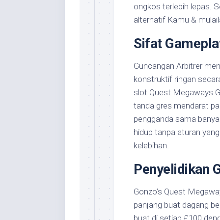
ongkos terlebih lepas. 
alternatif Kamu & mulail
Sifat Gamepla
Guncangan Arbitrer men
konstruktif ringan seca
slot Quest Megaways G
tanda gres mendarat pad
pengganda sama banyak
hidup tanpa aturan yan
kelebihan.
Penyelidikan
Gonzo’s Quest Megaway
panjang buat dagang be
buat di setiap £100 den