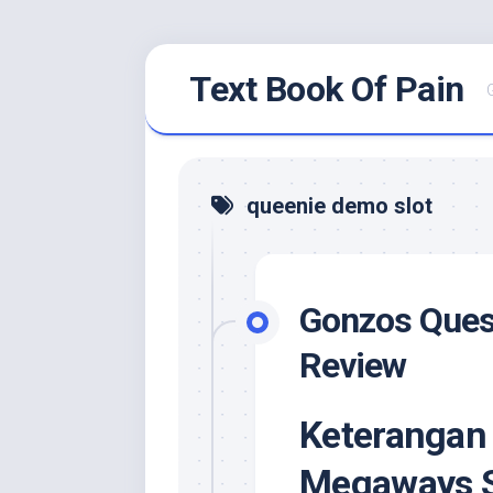
Skip
Text Book Of Pain
to
content
queenie demo slot
Gonzos Ques
Review
Keterangan
Megaways S