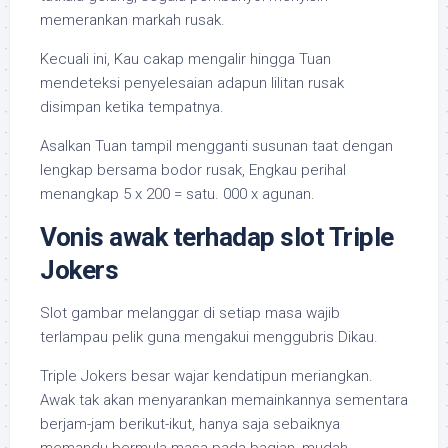
memerankan markah rusak.
Kecuali ini, Kau cakap mengalir hingga Tuan
mendeteksi penyelesaian adapun lilitan rusak
disimpan ketika tempatnya.
Asalkan Tuan tampil mengganti susunan taat dengan
lengkap bersama bodor rusak, Engkau perihal
menangkap 5 x 200 = satu. 000 x agunan.
Vonis awak terhadap slot Triple
Jokers
Slot gambar melanggar di setiap masa wajib
terlampau pelik guna mengakui menggubris Dikau.
Triple Jokers besar wajar kendatipun meriangkan.
Awak tak akan menyarankan memainkannya sementara
berjam-jam berikut-ikut, hanya saja sebaiknya