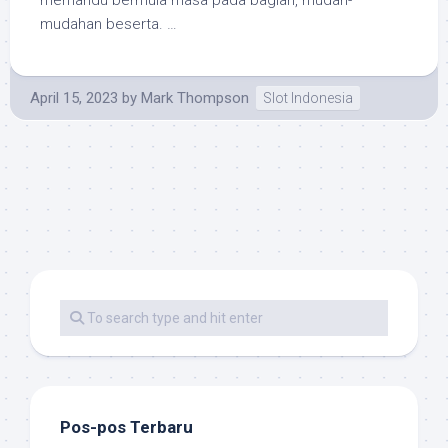
memandu bermula masa pada bagian, mudah-
mudahan beserta. …
April 15, 2023
by
Mark Thompson
Slot Indonesia
Pos-pos Terbaru