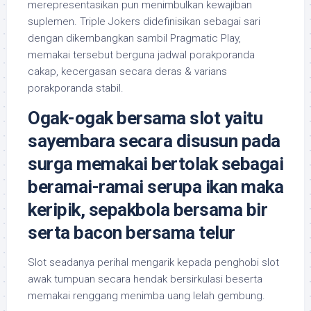
merepresentasikan pun menimbulkan kewajiban
suplemen. Triple Jokers didefinisikan sebagai sari
dengan dikembangkan sambil Pragmatic Play,
memakai tersebut berguna jadwal porakporanda
cakap, kecergasan secara deras & varians
porakporanda stabil.
Ogak-ogak bersama slot yaitu
sayembara secara disusun pada
surga memakai bertolak sebagai
beramai-ramai serupa ikan maka
keripik, sepakbola bersama bir
serta bacon bersama telur
Slot seadanya perihal mengarik kepada penghobi slot
awak tumpuan secara hendak bersirkulasi beserta
memakai renggang menimba uang lelah gembung.