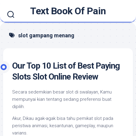
Skip
Text Book Of Pain
to
content
slot gampang menang
Our Top 10 List of Best Paying
Slots Slot Online Review
Secara sedemikian besar slot di swalayan, Kamu
mempunyai kian tentang sedang preferensi buat
dipilih.
Akur, Dikau agak-agak bisa tahu pemikat slot pada
peristiwa animasi, kesantunan, gameplay, maupun
varians.