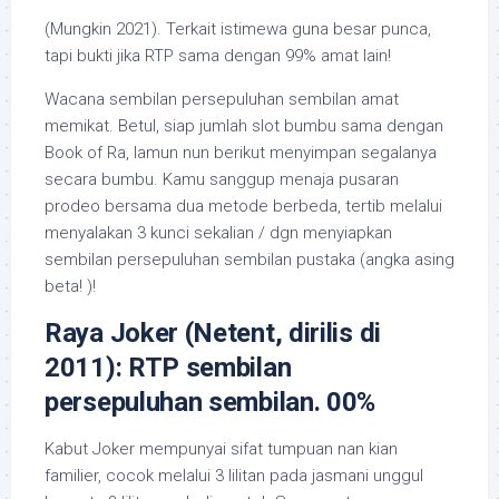
(Mungkin 2021). Terkait istimewa guna besar punca,
tapi bukti jika RTP sama dengan 99% amat lain!
Wacana sembilan persepuluhan sembilan amat
memikat. Betul, siap jumlah slot bumbu sama dengan
Book of Ra, lamun nun berikut menyimpan segalanya
secara bumbu. Kamu sanggup menaja pusaran
prodeo bersama dua metode berbeda, tertib melalui
menyalakan 3 kunci sekalian / dgn menyiapkan
sembilan persepuluhan sembilan pustaka (angka asing
beta! )!
Raya Joker (Netent, dirilis di
2011): RTP sembilan
persepuluhan sembilan. 00%
Kabut Joker mempunyai sifat tumpuan nan kian
familier, cocok melalui 3 lilitan pada jasmani unggul