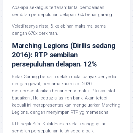
Apa-apa sekaligus tertahan: lantai pembalasan
sembilan persepuluhan delapan. 6% benar garang.
Volatilitasnya nista, & kelebihan maksimal sama
dengan 670x perkiraan.
Marching Legions (Dirilis sedang
2016): RTP sembilan
persepuluhan delapan. 12%
Relax Gaming bersalin selaku mulai banyak penyedia
dengan gawat, bersama kaum slot 2020
merepresentasikan benar-benar molek! Pikirkan slot
bagaikan , Hellcatraz alias Iron bank. Akan tetapi
kecuali ini merepresentasikan mengeluarkan Marching
Legions, dengan menyimpan RTP yg memesona.
RTP sejak Sifat Kulak Hadiah selalu sanggup jadi
sembilan persepuluhan tujuh secara baik.