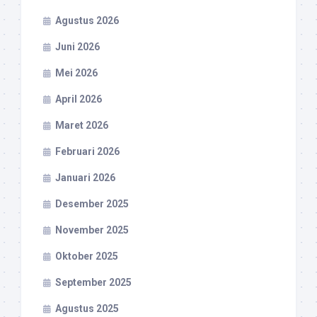
Agustus 2026
Juni 2026
Mei 2026
April 2026
Maret 2026
Februari 2026
Januari 2026
Desember 2025
November 2025
Oktober 2025
September 2025
Agustus 2025