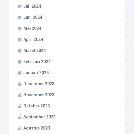
Juli 2024
Juni 2024
Mei 2024
April 2024
Maret 2024
Februari 2024
Januari 2024
Desember 2023
November 2023
Oktober 2023
September 2023
Agustus 2023