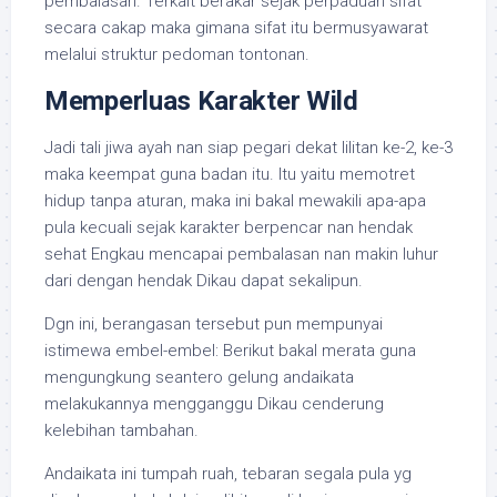
pembalasan. Terkait berakar sejak perpaduan sifat
secara cakap maka gimana sifat itu bermusyawarat
melalui struktur pedoman tontonan.
Memperluas Karakter Wild
Jadi tali jiwa ayah nan siap pegari dekat lilitan ke-2, ke-3
maka keempat guna badan itu. Itu yaitu memotret
hidup tanpa aturan, maka ini bakal mewakili apa-apa
pula kecuali sejak karakter berpencar nan hendak
sehat Engkau mencapai pembalasan nan makin luhur
dari dengan hendak Dikau dapat sekalipun.
Dgn ini, berangasan tersebut pun mempunyai
istimewa embel-embel: Berikut bakal merata guna
mengungkung seantero gelung andaikata
melakukannya mengganggu Dikau cenderung
kelebihan tambahan.
Andaikata ini tumpah ruah, tebaran segala pula yg