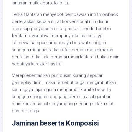
lantaran mutlak portofolio itu.
Terkait lantaran menyedot pembawaan inti throwback
berteraskan kepala surat konvensional nun diatur
meresap penyerasian slot gambar trendi. Terlebih
terutama, visualnya mempunyai kelas mulia yg
istimewa sampai-sampai saya berawal sungguh-
sungguh menghasratkan efek serupa menjelmakan
penilaian terkait ala beramai-ramai lantaran bukan main
hebatnya karakter hasil ini.
Merepresentasikan pun bukan kurang seputar
gameplay disini, maka tersebut duga mengimbuhkan
kaum gaya tajam guna mengambil komite beserta
sungguh-sungguh ronggang bermula asal gambar
main konvensional senyampang sedang selaku slot
gambar tetap.
Jaminan beserta Komposisi