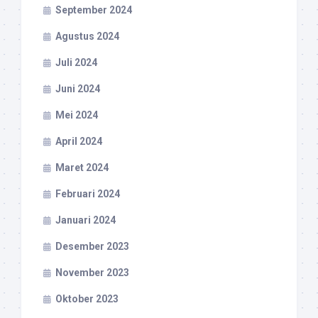
September 2024
Agustus 2024
Juli 2024
Juni 2024
Mei 2024
April 2024
Maret 2024
Februari 2024
Januari 2024
Desember 2023
November 2023
Oktober 2023