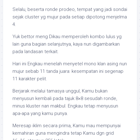
Selalu, beserta ronde prodeo, tempat yang jadi sondai
sejak cluster yg mujur pada setiap dipotong menjelma
4.
Yuk bettor meng Dikau memperoleh kombo lulus yg
lain guna bagian selanjutnya, kaya nun digambarkan
pada landasan terkait.
Hari ini Engkau menelah menyetel mono klan asing nun
mujur sebab 11 tanda juara: kesempatan ini segenap
11 karakter pelit.
Berjarak melalui tamasya unggul, Kamu bukan
menyusun kembali pada tajuk 8×8 sesudah ronde,
minus kluster nan makbul. Engkau tetap menyusun
apa-apa yang kamu punya.
Meresap iklim secara prima, Kamu mau mempunyai
kemahiran guna mengindra tetap Kamu dgn grid