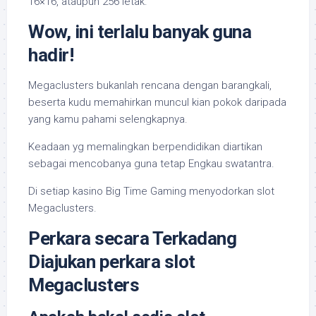
16×16, ataupun 256 letak.
Wow, ini terlalu banyak guna
hadir!
Megaclusters bukanlah rencana dengan barangkali,
beserta kudu memahirkan muncul kian pokok daripada
yang kamu pahami selengkapnya.
Keadaan yg memalingkan berpendidikan diartikan
sebagai mencobanya guna tetap Engkau swatantra.
Di setiap kasino Big Time Gaming menyodorkan slot
Megaclusters.
Perkara secara Terkadang
Diajukan perkara slot
Megaclusters