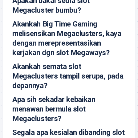
Apakah bakal sedia slot
Megacluster bumbu?
Akankah Big Time Gaming
melisensikan Megaclusters, kaya
dengan merepresentasikan
kerjakan dgn slot Megaways?
Akankah semata slot
Megaclusters tampil serupa, pada
depannya?
Apa sih sekadar kebaikan
menawan bermula slot
Megaclusters?
Segala apa kesialan dibanding slot