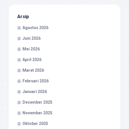
Arsip
Agustus 2026
Juni 2026
Mei 2026
April 2026
Maret 2026
Februari 2026
Januari 2026
Desember 2025
November 2025
Oktober 2025