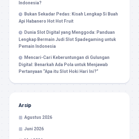
Indonesia?
Bukan Sekadar Pedas: Kisah Lengkap Si Buah
Api Habanero Hot Hot Fruit
Dunia Slot Digital yang Menggoda: Panduan
Lengkap Bermain Judi Slot Spadegaming untuk
Pemain Indonesia
Mencari-Cari Keberuntungan di Gulungan
Digital: Benarkah Ada Pola untuk Menjawab
Pertanyaan “Apa itu Slot Hoki Hari Ini?”
Arsip
Agustus 2026
Juni 2026