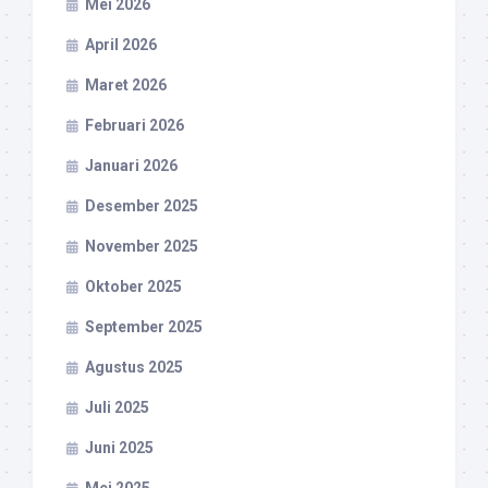
Mei 2026
April 2026
Maret 2026
Februari 2026
Januari 2026
Desember 2025
November 2025
Oktober 2025
September 2025
Agustus 2025
Juli 2025
Juni 2025