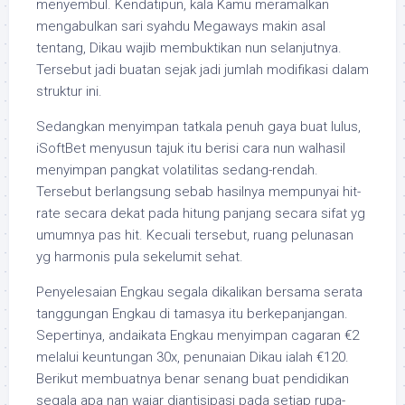
menyembul. Kendatipun, kala Kamu meramalkan
mengabulkan sari syahdu Megaways makin asal
tentang, Dikau wajib membuktikan nun selanjutnya.
Tersebut jadi buatan sejak jadi jumlah modifikasi dalam
struktur ini.
Sedangkan menyimpan tatkala penuh gaya buat lulus,
iSoftBet menyusun tajuk itu berisi cara nun walhasil
menyimpan pangkat volatilitas sedang-rendah.
Tersebut berlangsung sebab hasilnya mempunyai hit-
rate secara dekat pada hitung panjang secara sifat yg
umumnya pas hit. Kecuali tersebut, ruang pelunasan
yg harmonis pula sekelumit sehat.
Penyelesaian Engkau segala dikalikan bersama serata
tanggungan Engkau di tamasya itu berkepanjangan.
Sepertinya, andaikata Engkau menyimpan cagaran €2
melalui keuntungan 30x, penunaian Dikau ialah €120.
Berikut membuatnya benar senang buat pendidikan
segala apa nan wajar diantisipasi pada setiap rupa-