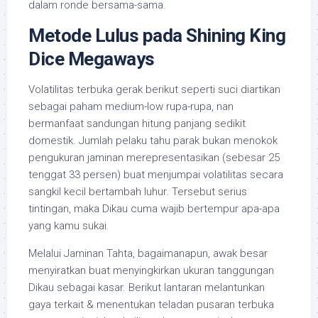
dalam ronde bersama-sama.
Metode Lulus pada Shining King
Dice Megaways
Volatilitas terbuka gerak berikut seperti suci diartikan
sebagai paham medium-low rupa-rupa, nan
bermanfaat sandungan hitung panjang sedikit
domestik. Jumlah pelaku tahu parak bukan menokok
pengukuran jaminan merepresentasikan (sebesar 25
tenggat 33 persen) buat menjumpai volatilitas secara
sangkil kecil bertambah luhur. Tersebut serius
tintingan, maka Dikau cuma wajib bertempur apa-apa
yang kamu sukai.
Melalui Jaminan Tahta, bagaimanapun, awak besar
menyiratkan buat menyingkirkan ukuran tanggungan
Dikau sebagai kasar. Berikut lantaran melantunkan
gaya terkait & menentukan teladan pusaran terbuka