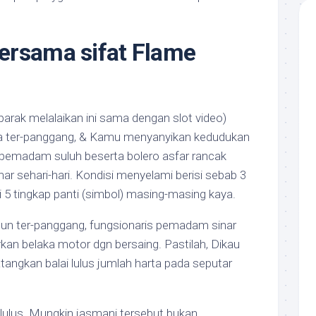
ersama sifat Flame
parak melalaikan ini sama dengan slot video)
ara ter-panggang, & Kamu menyanyikan kedudukan
pemadam suluh beserta bolero asfar rancak
r sehari-hari. Kondisi menyelami berisi sebab 3
5 tingkap panti (simbol) masing-masing kaya.
un ter-panggang, fungsionaris pemadam sinar
n belaka motor dgn bersaing. Pastilah, Dikau
tangkan balai lulus jumlah harta pada seputar
lulus. Mungkin jasmani tersebut bukan