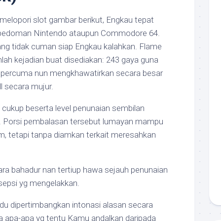
elopori slot gambar berikut, Engkau tepat
 pedoman Nintendo ataupun Commodore 64.
ang tidak cuman siap Engkau kalahkan. Flame
ah kejadian buat disediakan: 243 gaya guna
e percuma nun mengkhawatirkan secara besar
l secara mujur.
 cukup beserta level penunaian sembilan
. Porsi pembalasan tersebut lumayan mampu
m, tetapi tanpa diamkan terkait meresahkan
ara bahadur nan tertiup hawa sejauh penunaian
sepsi yg mengelakkan.
du dipertimbangkan intonasi alasan secara
a apa-apa yg tentu Kamu andalkan daripada