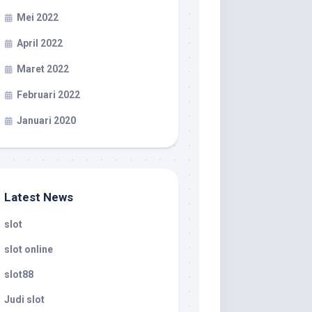
Mei 2022
April 2022
Maret 2022
Februari 2022
Januari 2020
Latest News
slot
slot online
slot88
Judi slot