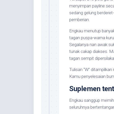
menyimpan payline secar
sedang gelung berderet-
pemberian.
Engkau menutup banyak 
tagan puspa-warna kurun
Segalanya nan awak suka
tunak cakap diakses. Ma
tagan sempit dipersilaka
Tulisan “W” ditampilkan
Kamu penyelesaian bum
Suplemen tent
Engkau sanggup memihak
seluruhnya bertentangan 