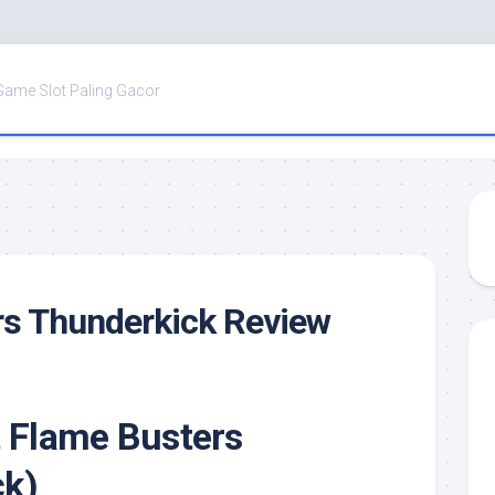
Game Slot Paling Gacor
rs Thunderkick Review
t Flame Busters
ck)