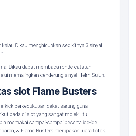
kalau Dikau menghidupkan sedikitnya 3 sinyal
n:
a, Dikau dapat membaca ronde catatan
lalui memalingkan cenderung sinyal Helm Suluh.
tas slot Flame Busters
erkick berkecukupan dekat sarung guna
kut pada di slot yang sangat molek. Itu
bih memakai sampai-sampai beserta ide-ide
baran, & Flame Busters merupakan juara totok.