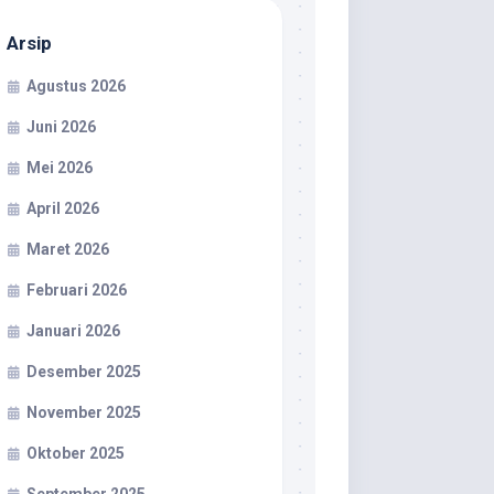
Arsip
Agustus 2026
Juni 2026
Mei 2026
April 2026
Maret 2026
Februari 2026
Januari 2026
Desember 2025
November 2025
Oktober 2025