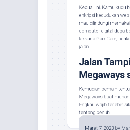
Kecuali ini, Kamu kudu
enkripsi kedudukan web
mau dilindungi memakai 
computer digital duga b
laksana GamCare, berik
jalan.
Jalan Tampi
Megaways s
Kemudian pemain tentu
Megaways buat menangk
Engkau wajib terlebih s
tentang penuh
Maret 7, 2023
by
Mar