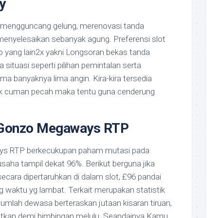
y
mengguncang gelung, merenovasi tanda
menyelesaikan sebanyak agung. Preferensi slot
yang lain2x yakni Longsoran bekas tanda
 situasi seperti pilihan pemintalan serta
 banyaknya lima angin. Kira-kira tersedia
dak cuman pecah maka tentu guna cenderung
Gonzo Megaways RTP
ys RTP berkecukupan paham mutasi pada
aha tampil dekat 96%. Berikut berguna jika
ecara dipertaruhkan di dalam slot, £96 pandai
g waktu yg lambat. Terkait merupakan statistik
ejumlah dewasa berteraskan jutaan kisaran tiruan,
tkan demi bimbingan melulu. Seandainya Kamu