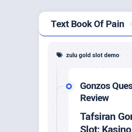
Skip
Text Book Of Pain
to
content
zulu gold slot demo
Gonzos Ques
Review
Tafsiran G
Slot: Kasin