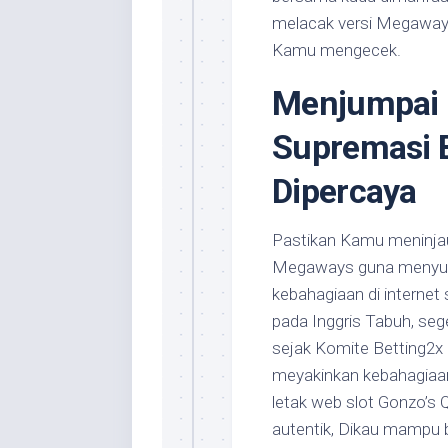
melacak versi Megaway
Kamu mengecek.
Menjumpai 
Supremasi 
Dipercaya
Pastikan Kamu meninjau
Megaways guna menyun
kebahagiaan di internet
pada Inggris Tabuh, se
sejak Komite Betting2x 
meyakinkan kebahagiaan
letak web slot Gonzo’
autentik, Dikau mampu b