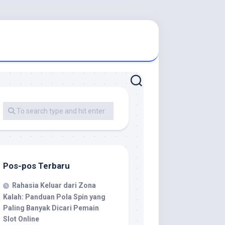
Pos-pos Terbaru
Rahasia Keluar dari Zona
Kalah: Panduan Pola Spin yang
Paling Banyak Dicari Pemain
Slot Online