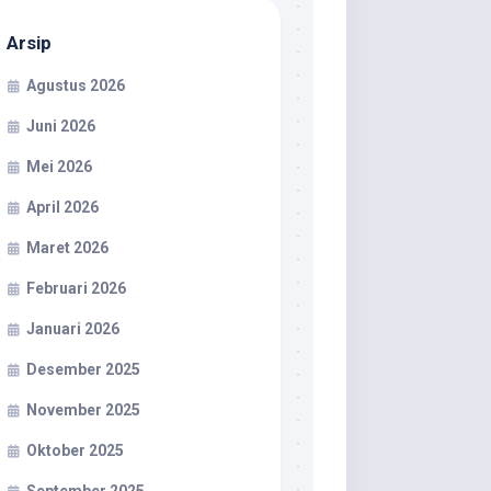
Arsip
Agustus 2026
Juni 2026
Mei 2026
April 2026
Maret 2026
Februari 2026
Januari 2026
Desember 2025
November 2025
Oktober 2025