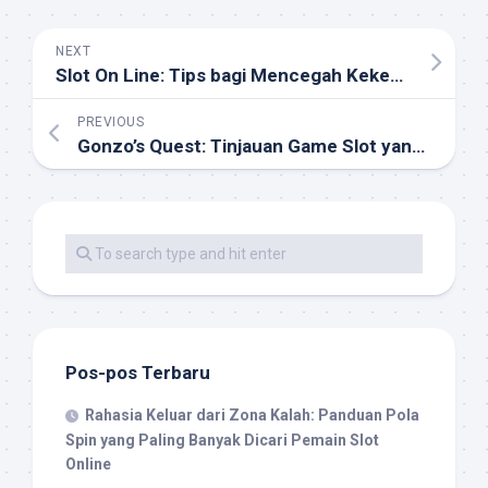
NEXT
Slot On Line: Tips bagi Mencegah Kekecewaan
PREVIOUS
Gonzo’s Quest: Tinjauan Game Slot yang Mengagumkan
Pos-pos Terbaru
Rahasia Keluar dari Zona Kalah: Panduan Pola
Spin yang Paling Banyak Dicari Pemain Slot
Online