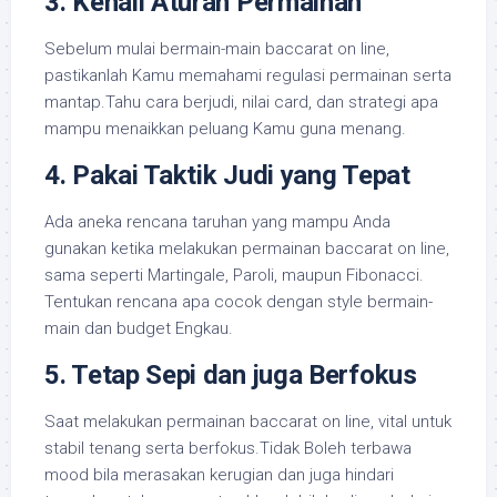
3. Kenali Aturan Permainan
Sebelum mulai bermain-main baccarat on line,
pastikanlah Kamu memahami regulasi permainan serta
mantap.Tahu cara berjudi, nilai card, dan strategi apa
mampu menaikkan peluang Kamu guna menang.
4. Pakai Taktik Judi yang Tepat
Ada aneka rencana taruhan yang mampu Anda
gunakan ketika melakukan permainan baccarat on line,
sama seperti Martingale, Paroli, maupun Fibonacci.
Tentukan rencana apa cocok dengan style bermain-
main dan budget Engkau.
5. Tetap Sepi dan juga Berfokus
Saat melakukan permainan baccarat on line, vital untuk
stabil tenang serta berfokus.Tidak Boleh terbawa
mood bila merasakan kerugian dan juga hindari