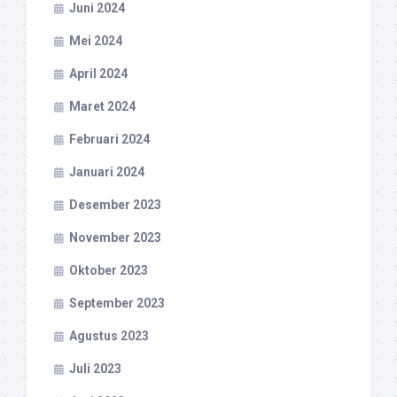
Juni 2024
Mei 2024
April 2024
Maret 2024
Februari 2024
Januari 2024
Desember 2023
November 2023
Oktober 2023
September 2023
Agustus 2023
Juli 2023