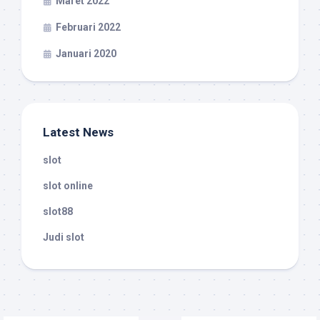
Maret 2022
Februari 2022
Januari 2020
Latest News
slot
slot online
slot88
Judi slot