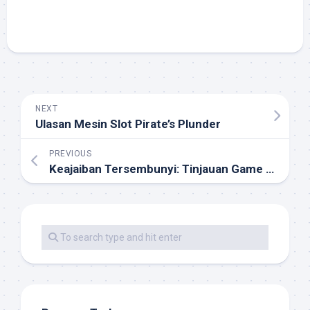
NEXT
Ulasan Mesin Slot Pirate’s Plunder
PREVIOUS
Keajaiban Tersembunyi: Tinjauan Game Slot Gacor Lost Temple