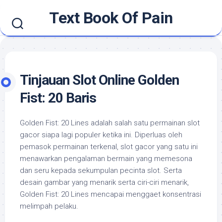
Skip
Text Book Of Pain
to
content
Tinjauan Slot Online Golden
Fist: 20 Baris
Golden Fist: 20 Lines adalah salah satu permainan slot
gacor siapa lagi populer ketika ini. Diperluas oleh
pemasok permainan terkenal, slot gacor yang satu ini
menawarkan pengalaman bermain yang memesona
dan seru kepada sekumpulan pecinta slot. Serta
desain gambar yang menarik serta ciri-ciri menarik,
Golden Fist: 20 Lines mencapai menggaet konsentrasi
melimpah pelaku.