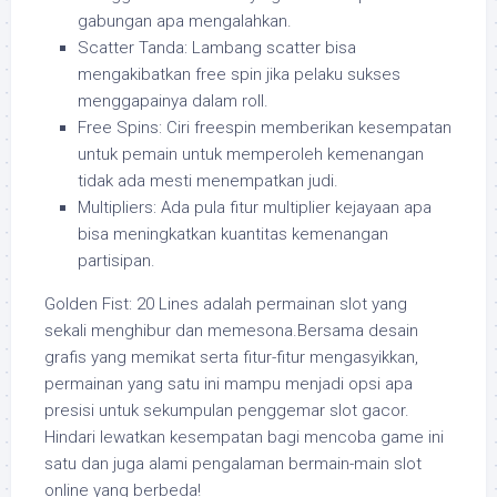
gabungan apa mengalahkan.
Scatter Tanda: Lambang scatter bisa
mengakibatkan free spin jika pelaku sukses
menggapainya dalam roll.
Free Spins: Ciri freespin memberikan kesempatan
untuk pemain untuk memperoleh kemenangan
tidak ada mesti menempatkan judi.
Multipliers: Ada pula fitur multiplier kejayaan apa
bisa meningkatkan kuantitas kemenangan
partisipan.
Golden Fist: 20 Lines adalah permainan slot yang
sekali menghibur dan memesona.Bersama desain
grafis yang memikat serta fitur-fitur mengasyikkan,
permainan yang satu ini mampu menjadi opsi apa
presisi untuk sekumpulan penggemar slot gacor.
Hindari lewatkan kesempatan bagi mencoba game ini
satu dan juga alami pengalaman bermain-main slot
online yang berbeda!