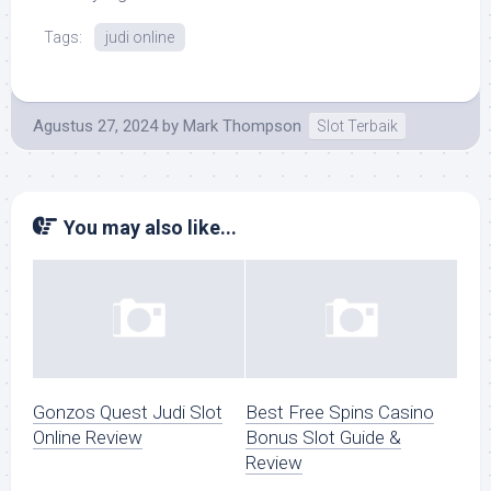
Tags:
judi online
Agustus 27, 2024
by
Mark Thompson
Slot Terbaik
You may also like...
Gonzos Quest Judi Slot
Best Free Spins Casino
Online Review
Bonus Slot Guide &
Review