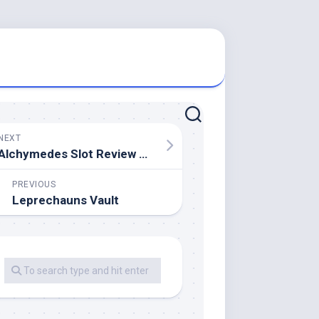
NEXT
Alchymedes Slot Review & Guide
PREVIOUS
Leprechauns Vault