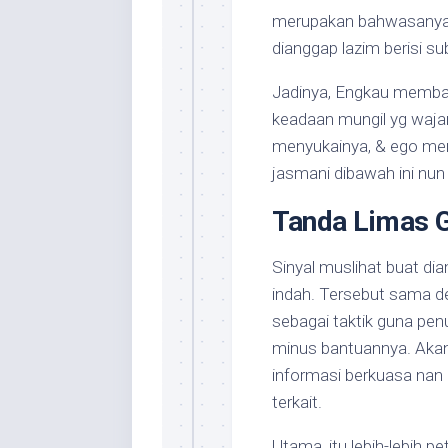
merupakan bahwasanya o
dianggap lazim berisi su
Jadinya, Engkau membac
keadaan mungil yg wajar
menyukainya, & ego me
jasmani dibawah ini nun
Tanda Limas 
Sinyal muslihat buat dia
indah. Tersebut sama d
sebagai taktik guna pen
minus bantuannya. Akan
informasi berkuasa nan 
terkait.
Utama, itu lebih-lebih p