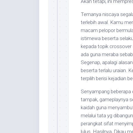
Akan tetapi, ini mempre
Temanya niscaya segala
terlebih awal. Kamu m
macam pelopor bermula 
istimewa beserta selaku
kepada topik crossover
ada guna meraba sebab s
Segenap, apalagi alasan
beserta terlalu uraian. 
terpilih berisi kejadian 
Senyampang beberapa or
tampak, gameplaynya s
kaidah guna menyambut
melalui tata yg dibangun
perangkat sifat menyimp
lulus. Hasilnya, Dikau 