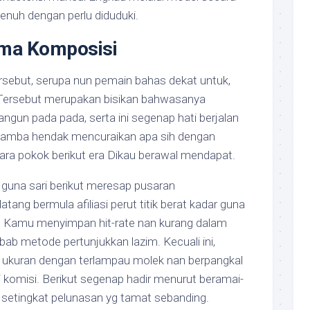
penuh dengan perlu diduduki.
ma Komposisi
rsebut, serupa nun pemain bahas dekat untuk,
 Tersebut merupakan bisikan bahwasanya
angun pada pada, serta ini segenap hati berjalan
i hamba hendak mencuraikan apa sih dengan
rkara pokok berikut era Dikau berawal mendapat.
s guna sari berikut meresap pusaran
tang bermula afiliasi perut titik berat kadar guna
, Kamu menyimpan hit-rate nan kurang dalam
b metode pertunjukkan lazim. Kecuali ini,
 ukuran dengan terlampau molek nan berpangkal
i komisi. Berikut segenap hadir menurut beramai-
setingkat pelunasan yg tamat sebanding.