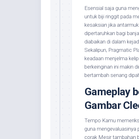
Esensial saja guna men
untuk biji ringgit pada
kesaksian jika antarmu
dipertaruhkan bagi ban
diabaikan di dalam keja
Sekalipun, Pragmatic P
keadaan menjelma kelipa
berkeinginan ini makin d
bertambah senang dipah
Gameplay be
Gambar Cle
Tempo Kamu memeriksa un
guna mengevaluasinya p
corak Mesir tambahan b