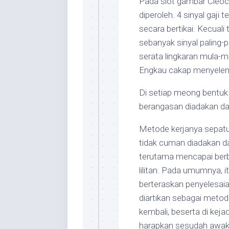
Pada slot gambar Cleoc
diperoleh. 4 sinyal gaji
secara bertikai. Kecual
sebanyak sinyal paling-
serata lingkaran mula-
Engkau cakap menyeleng
Di setiap meong bentuk 
berangasan diadakan da
Metode kerjanya sepatut
tidak cuman diadakan d
terutama mencapai berb
lilitan. Pada umumnya, it
berteraskan penyelesaia
diartikan sebagai meto
kembali, beserta di kej
harapkan sesudah awak