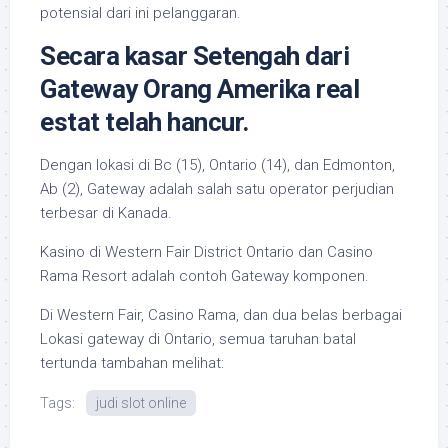
potensial dari ini pelanggaran.
Secara kasar Setengah dari
Gateway Orang Amerika real
estat telah hancur.
Dengan lokasi di Bc (15), Ontario (14), dan Edmonton,
Ab (2), Gateway adalah salah satu operator perjudian
terbesar di Kanada.
Kasino di Western Fair District Ontario dan Casino
Rama Resort adalah contoh Gateway komponen.
Di Western Fair, Casino Rama, dan dua belas berbagai
Lokasi gateway di Ontario, semua taruhan batal
tertunda tambahan melihat:
Tags:
judi slot online