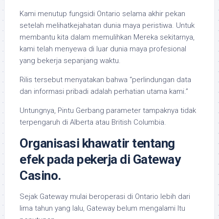
Kami menutup fungsidi Ontario selama akhir pekan
setelah melihatkejahatan dunia maya peristiwa. Untuk
membantu kita dalam memulihkan Mereka sekitarnya,
kami telah menyewa di luar dunia maya profesional
yang bekerja sepanjang waktu.
Rilis tersebut menyatakan bahwa “perlindungan data
dan informasi pribadi adalah perhatian utama kami.”
Untungnya, Pintu Gerbang parameter tampaknya tidak
terpengaruh di Alberta atau British Columbia.
Organisasi khawatir tentang
efek pada pekerja di Gateway
Casino.
Sejak Gateway mulai beroperasi di Ontario lebih dari
lima tahun yang lalu, Gateway belum mengalami Itu