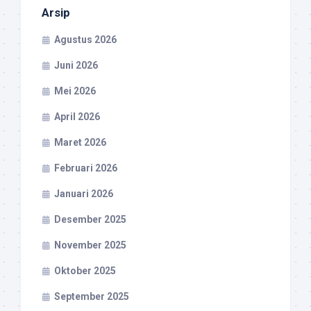
Arsip
Agustus 2026
Juni 2026
Mei 2026
April 2026
Maret 2026
Februari 2026
Januari 2026
Desember 2025
November 2025
Oktober 2025
September 2025