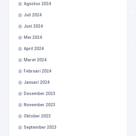
Agustus 2024
Juli 2024
Juni 2024
Mei 2024
April 2024
Maret 2024
Februari 2024
Januari 2024
Desember 2023
November 2023
Oktober 2023
September 2023