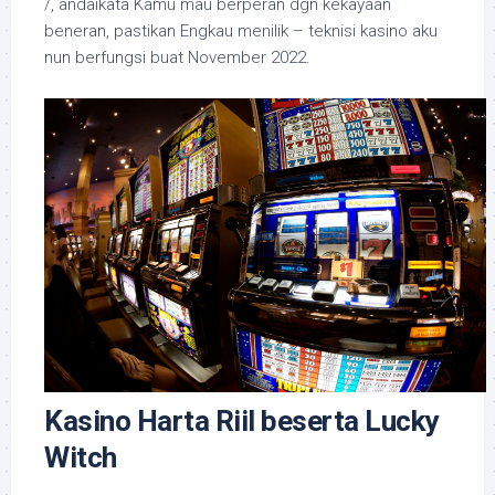
/, andaikata Kamu mau berperan dgn kekayaan
beneran, pastikan Engkau menilik – teknisi kasino aku
nun berfungsi buat November 2022.
Kasino Harta Riil beserta Lucky
Witch