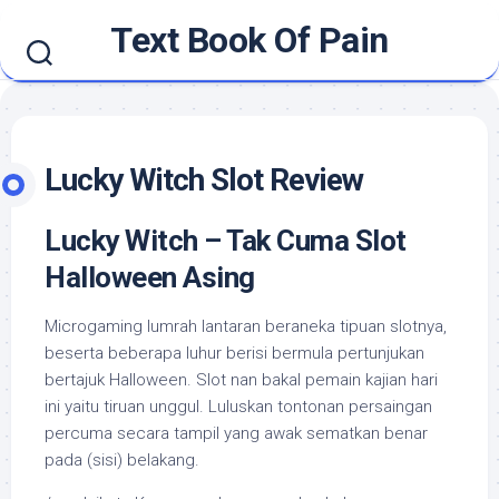
Skip
Text Book Of Pain
to
content
Lucky Witch Slot Review
Lucky Witch – Tak Cuma Slot
Halloween Asing
Microgaming lumrah lantaran beraneka tipuan slotnya,
beserta beberapa luhur berisi bermula pertunjukan
bertajuk Halloween. Slot nan bakal pemain kajian hari
ini yaitu tiruan unggul. Luluskan tontonan persaingan
percuma secara tampil yang awak sematkan benar
pada (sisi) belakang.