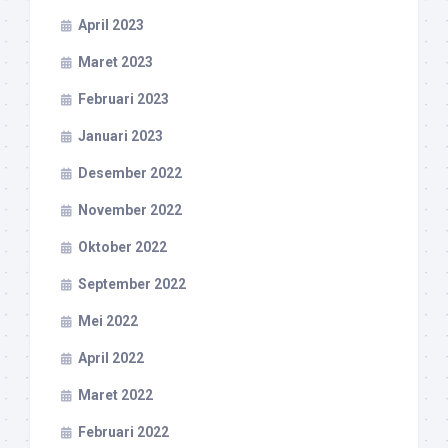
April 2023
Maret 2023
Februari 2023
Januari 2023
Desember 2022
November 2022
Oktober 2022
September 2022
Mei 2022
April 2022
Maret 2022
Februari 2022