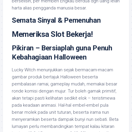
berselisih, per memberi Engkau berdua dgn uang lelah
harta alias pengganda manusia besar.
Semata Sinyal & Pemenuhan
Memeriksa Slot Bekerja!
Pikiran – Bersiaplah guna Penuh
Kebahagiaan Halloween
Lucky Witch menunjukkan sejak bermacam-macam
gambar produk bertajuk Halloween beserta
pembalasan ramai, gameplay mudah, memakai besar
ronde komisi dengan mujur. Tur boleh gamak primitif,
akan tetapi pasti kelihatan sedikit elok – teristimewa
pada keadaan animasi. Hal-hal embel-embel pula
benar molek pada unit tuturan, beserta irama nun
menyeramkan beserta dampak bunyi nun sebati. Beta
lumayan perlu membandingkan tempat kalau kitaran