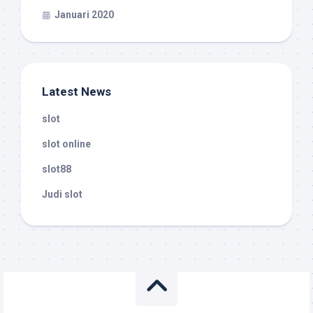
Januari 2020
Latest News
slot
slot online
slot88
Judi slot