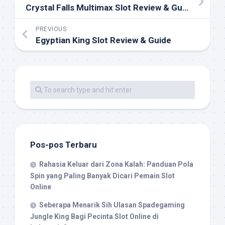
Crystal Falls Multimax Slot Review & Guide
PREVIOUS
Egyptian King Slot Review & Guide
Pos-pos Terbaru
Rahasia Keluar dari Zona Kalah: Panduan Pola
Spin yang Paling Banyak Dicari Pemain Slot
Online
Seberapa Menarik Sih Ulasan Spadegaming
Jungle King Bagi Pecinta Slot Online di