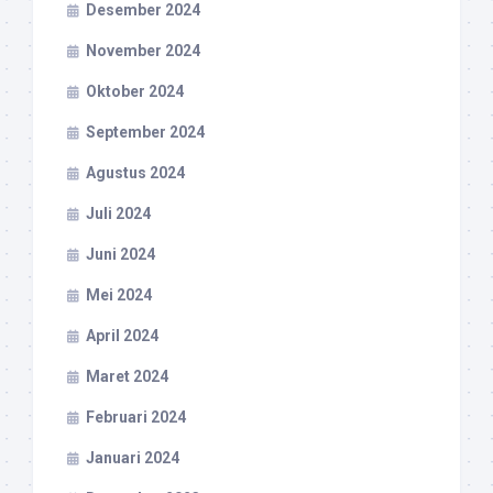
Desember 2024
November 2024
Oktober 2024
September 2024
Agustus 2024
Juli 2024
Juni 2024
Mei 2024
April 2024
Maret 2024
Februari 2024
Januari 2024