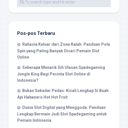
Pos-pos Terbaru
Rahasia Keluar dari Zona Kalah: Panduan Pola
Spin yang Paling Banyak Dicari Pemain Slot
Online
Seberapa Menarik Sih Ulasan Spadegaming
Jungle King Bagi Pecinta Slot Online di
Indonesia?
Bukan Sekadar Pedas: Kisah Lengkap Si Buah
Api Habanero Hot Hot Fruit
Dunia Slot Digital yang Menggoda: Panduan
Lengkap Bermain Judi Slot Spadegaming untuk
Pemain Indonesia