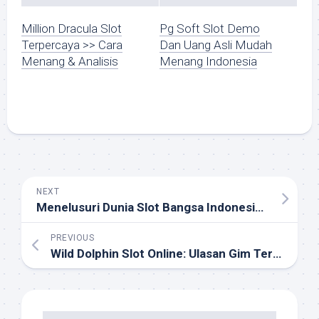
Million Dracula Slot
Pg Soft Slot Demo
Terpercaya >> Cara
Dan Uang Asli Mudah
Menang & Analisis
Menang Indonesia
NEXT
Menelusuri Dunia Slot Bangsa Indonesia: Bimbingan Lengkap untuk Pemain
PREVIOUS
Wild Dolphin Slot Online: Ulasan Gim Terbagus Guna Dimainkan