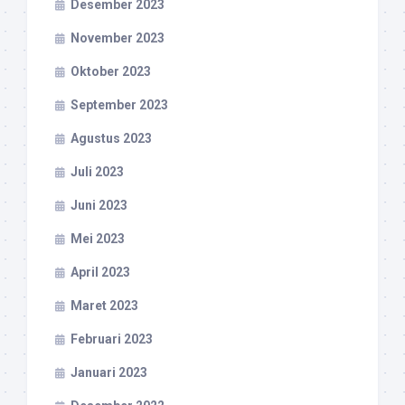
Desember 2023
November 2023
Oktober 2023
September 2023
Agustus 2023
Juli 2023
Juni 2023
Mei 2023
April 2023
Maret 2023
Februari 2023
Januari 2023