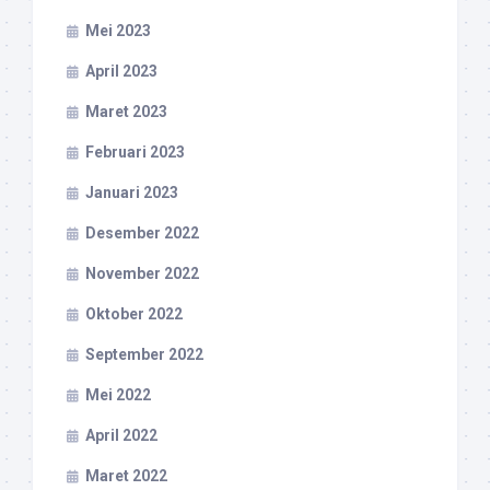
Mei 2023
April 2023
Maret 2023
Februari 2023
Januari 2023
Desember 2022
November 2022
Oktober 2022
September 2022
Mei 2022
April 2022
Maret 2022