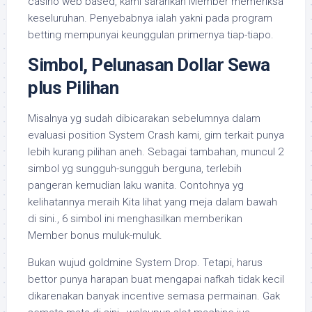
casino web based, kami sarankan Member memeriksa
keseluruhan. Penyebabnya ialah yakni pada program
betting mempunyai keunggulan primernya tiap-tiapo.
Simbol, Pelunasan Dollar Sewa
plus Pilihan
Misalnya yg sudah dibicarakan sebelumnya dalam
evaluasi position System Crash kami, gim terkait punya
lebih kurang pilihan aneh. Sebagai tambahan, muncul 2
simbol yg sungguh-sungguh berguna, terlebih
pangeran kemudian laku wanita. Contohnya yg
kelihatannya meraih Kita lihat yang meja dalam bawah
di sini., 6 simbol ini menghasilkan memberikan
Member bonus muluk-muluk.
Bukan wujud goldmine System Drop. Tetapi, harus
bettor punya harapan buat mengapai nafkah tidak kecil
dikarenakan banyak incentive semasa permainan. Gak