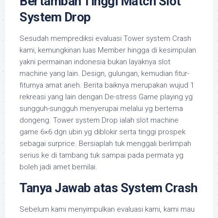
Bertambah Tinggi Match Slot
System Drop
Sesudah memprediksi evaluasi Tower system Crash
kami, kemungkinan luas Member hingga di kesimpulan
yakni permainan indonesia bukan layaknya slot
machine yang lain. Design, gulungan, kemudian fitur-
fiturnya amat aneh. Berita baiknya merupakan wujud 1
rekreasi yang lain dengan De-stress Game playing yg
sungguh-sungguh menyerupai melalui yg bertema
dongeng. Tower system Drop ialah slot machine
game 6×6 dgn ubin yg diblokir serta tinggi prospek
sebagai surprice. Bersiaplah tuk menggali berlimpah
serius ke di tambang tuk sampai pada permata yg
boleh jadi amet bernilai.
Tanya Jawab atas System Crash
Sebelum kami menyimpulkan evaluasi kami, kami mau