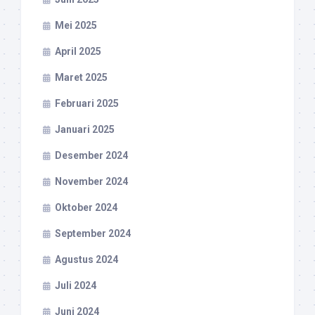
Mei 2025
April 2025
Maret 2025
Februari 2025
Januari 2025
Desember 2024
November 2024
Oktober 2024
September 2024
Agustus 2024
Juli 2024
Juni 2024