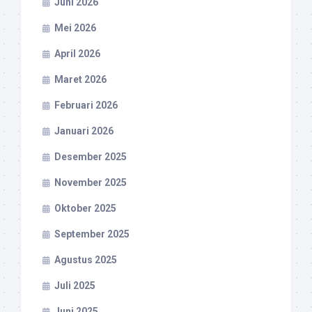
Juni 2026
Mei 2026
April 2026
Maret 2026
Februari 2026
Januari 2026
Desember 2025
November 2025
Oktober 2025
September 2025
Agustus 2025
Juli 2025
Juni 2025