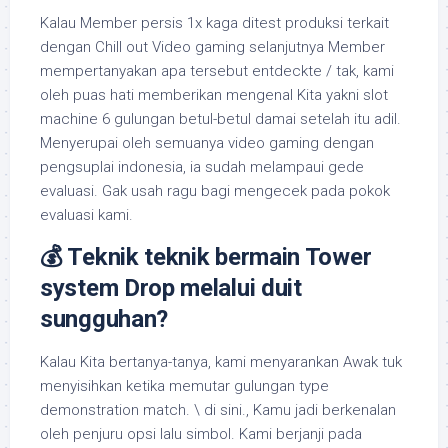
Kalau Member persis 1x kaga ditest produksi terkait
dengan Chill out Video gaming selanjutnya Member
mempertanyakan apa tersebut entdeckte / tak, kami
oleh puas hati memberikan mengenal Kita yakni slot
machine 6 gulungan betul-betul damai setelah itu adil.
Menyerupai oleh semuanya video gaming dengan
pengsuplai indonesia, ia sudah melampaui gede
evaluasi. Gak usah ragu bagi mengecek pada pokok
evaluasi kami.
💰 Teknik teknik bermain Tower
system Drop melalui duit
sungguhan?
Kalau Kita bertanya-tanya, kami menyarankan Awak tuk
menyisihkan ketika memutar gulungan type
demonstration match. \ di sini., Kamu jadi berkenalan
oleh penjuru opsi lalu simbol. Kami berjanji pada