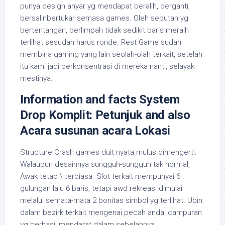
punya design anyar yg mendapat beralih, berganti,
bersalinbertukar semasa games. Oleh sebutan yg
bertentangan, berlimpah tidak sedikit baris meraih
terlihat sesudah harus ronde. Rest Game sudah
membina gaming yang lain seolah-olah terkait, setelah
itu kami jadi berkonsentrasi di mereka nanti, selayak
mestinya.
Information and facts System
Drop Komplit: Petunjuk and also
Acara susunan acara Lokasi
Structure Crash games duit nyata mulus dimengerti.
Walaupun desainnya sungguh-sungguh tak normal,
Awak tetao \ terbiasa. Slot terkait mempunyai 6
gulungan lalu 6 baris, tetapi awd rekreasi dimulai
melalui semata-mata 2 bonitas simbol yg terlihat. Ubin
dalam bezirk terkait mengenai pecah andai campuran
yg berhasil mendarat dalam sebelahnya.