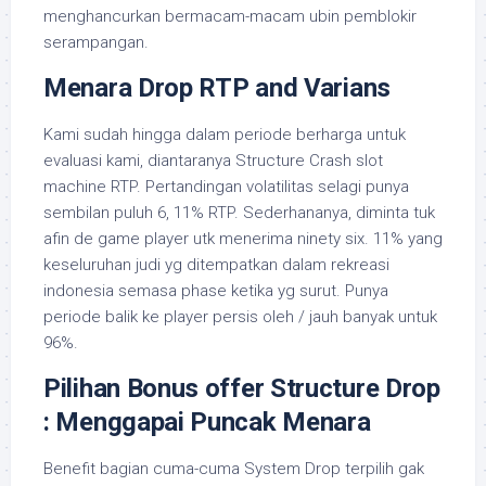
menghancurkan bermacam-macam ubin pemblokir
serampangan.
Menara Drop RTP and Varians
Kami sudah hingga dalam periode berharga untuk
evaluasi kami, diantaranya Structure Crash slot
machine RTP. Pertandingan volatilitas selagi punya
sembilan puluh 6, 11% RTP. Sederhananya, diminta tuk
afin de game player utk menerima ninety six. 11% yang
keseluruhan judi yg ditempatkan dalam rekreasi
indonesia semasa phase ketika yg surut. Punya
periode balik ke player persis oleh / jauh banyak untuk
96%.
Pilihan Bonus offer Structure Drop
: Menggapai Puncak Menara
Benefit bagian cuma-cuma System Drop terpilih gak