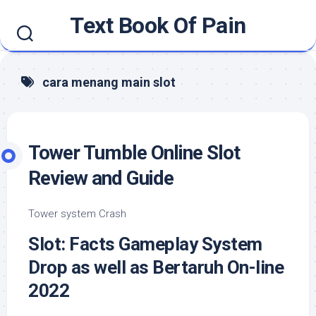
Skip
Text Book Of Pain
to
content
cara menang main slot
Tower Tumble Online Slot
Review and Guide
Tower system Crash
Slot: Facts Gameplay System
Drop as well as Bertaruh On-line
2022