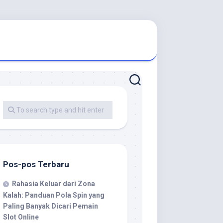
Pos-pos Terbaru
Rahasia Keluar dari Zona
Kalah: Panduan Pola Spin yang
Paling Banyak Dicari Pemain
Slot Online