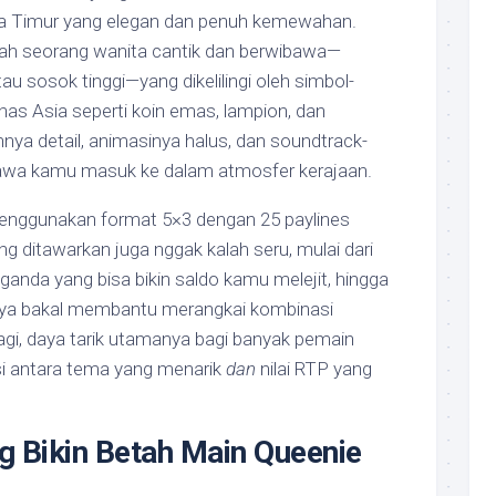
a Timur yang elegan dan penuh kemewahan.
ah seorang wanita cantik dan berwibawa—
u sosok tinggi—yang dikelilingi oleh simbol-
as Asia seperti koin emas, lampion, dan
ya detail, animasinya halus, dan soundtrack-
wa kamu masuk ke dalam atmosfer kerajaan.
enggunakan format 5×3 dengan 25 paylines
ang ditawarkan juga nggak kalah seru, mulai dari
anda yang bisa bikin saldo kamu melejit, hingga
nya bakal membantu merangkai kombinasi
lagi, daya tarik utamanya bagi banyak pemain
i antara tema yang menarik
dan
nilai RTP yang
ng Bikin Betah Main Queenie