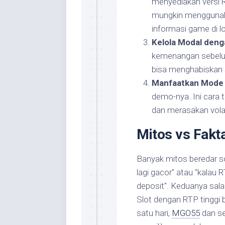
menyediakan versi R
mungkin menggunakan
informasi game di l
Kelola Modal denga
kemenangan sebelum 
bisa menghabiskan s
Manfaatkan Mode
demo-nya. Ini cara 
dan merasakan volati
Mitos vs Fakt
Banyak mitos beredar so
lagi gacor" atau "kalau 
deposit". Keduanya sala
Slot dengan RTP tinggi
satu hari,
MGO55
dan se