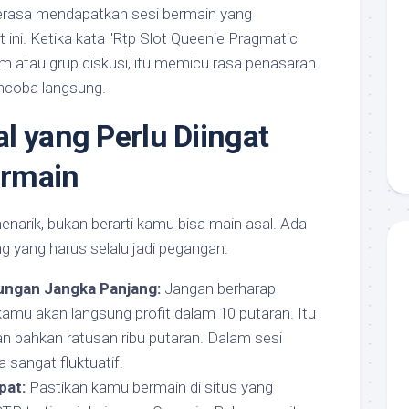
merasa mendapatkan sesi bermain yang
ni. Ketika kata "Rtp Slot Queenie Pragmatic
rum atau grup diskusi, itu memicu rasa penasaran
ncoba langsung.
l yang Perlu Diingat
rmain
arik, bukan berarti kamu bisa main asal. Ada
g yang harus selalu jadi pegangan.
ungan Jangka Panjang:
Jangan berharap
amu akan langsung profit dalam 10 putaran. Itu
an bahkan ratusan ribu putaran. Dalam sesi
a sangat fluktuatif.
pat:
Pastikan kamu bermain di situs yang