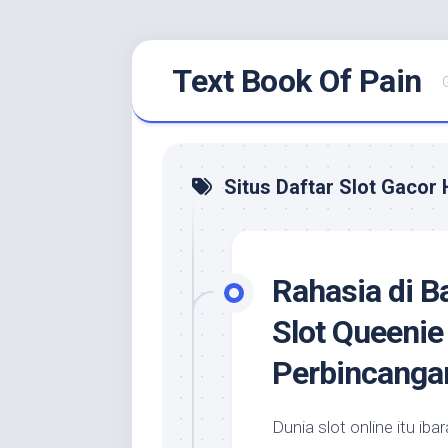
Skip
Text Book Of Pain
to
content
Situs Daftar Slot Gacor H
Rahasia di B
Slot Queenie
Perbincanga
Dunia slot online itu ib