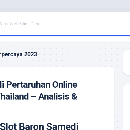
Game Slot Paling Gacor
erpercaya 2023
i Pertaruhan Online
hailand – Analisis &
Slot Baron Samedi