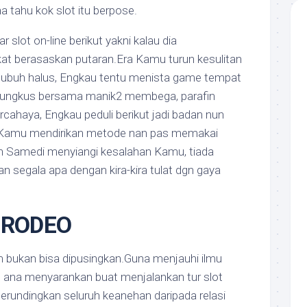
 tahu kok slot itu berpose.
 slot on-line berikut yakni kalau dia
at berasaskan putaran.Era Kamu turun kesulitan
ubuh halus, Engkau tentu menista game tempat
Dibungkus bersama manik2 membega, parafin
rcahaya, Engkau peduli berikut jadi badan nun
i Kamu mendirikan metode nan pas memakai
 Samedi menyiangi kesalahan Kamu, tiada
 segala apa dengan kira-kira tulat dgn gaya
PRODEO
 bukan bisa dipusingkan.Guna menjauhi ilmu
, ana menyarankan buat menjalankan tur slot
rundingkan seluruh keanehan daripada relasi