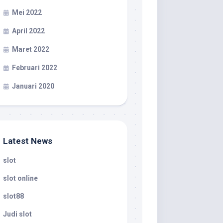
Mei 2022
April 2022
Maret 2022
Februari 2022
Januari 2020
Latest News
slot
slot online
slot88
Judi slot