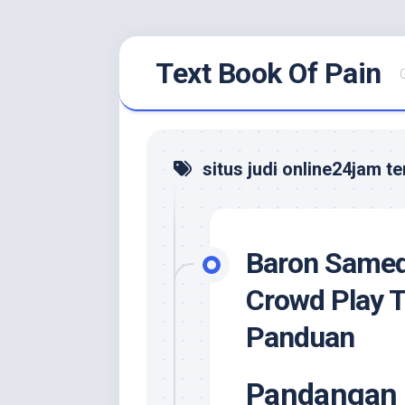
Skip
Text Book Of Pain
to
content
situs judi online24jam t
Baron Samed
Crowd Play T
Panduan
Pandangan 